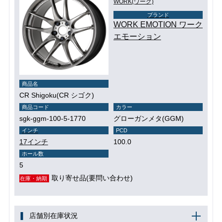
WORK(ワーク)
ブランド
WORK EMOTION ワーク
エモーション
商品名
CR Shigoku(CR シゴク)
商品コード
カラー
sgk-ggm-100-5-1770
グローガンメタ(GGM)
インチ
PCD
17インチ
100.0
ホール数
5
取り寄せ品(要問い合わせ)
在庫・納期
店舗別在庫状況