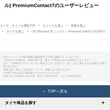
ル) PremiumContact7のユーザーレビュー
タイヤ・ホイール通販TOP
ホイールを選ぶ
車種を選ぶ
タイヤを選ぶ
CR Shigoku(CR シゴク) ＋ PremiumContact7 (313047)
・当ホームページの表示価格は通信販売での購入価格となっております。
ご来店される場合は、別途作業工賃・廃タイヤ料金がかかる場合がございます。
また、一部取付けを行っていない商品もございますので、詳しくはご来店される店舗にお問い
合わせ下さい。
・作業工賃・廃タイヤ料金は、サイズ・車種により異なります。
※作業工賃は店頭工賃表通りとさせていただきます。
目安:(タイヤ単品¥2,200/1本、廃タイヤ¥550/1本、バルブ¥440円/1本)
TOPへ戻る
タイヤ単品を探す