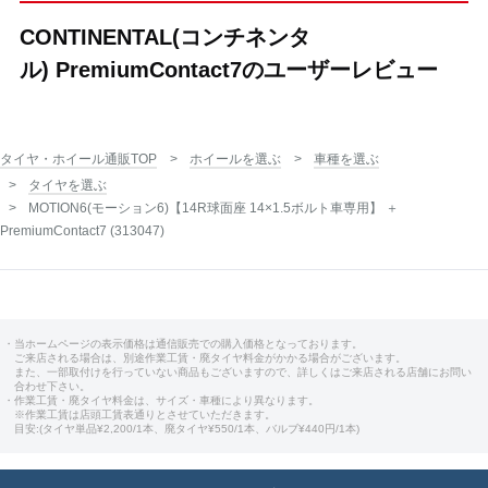
CONTINENTAL(コンチネンタ
ル) PremiumContact7のユーザーレビュー
タイヤ・ホイール通販TOP
ホイールを選ぶ
車種を選ぶ
タイヤを選ぶ
MOTION6(モーション6)【14R球面座 14×1.5ボルト車専用】 ＋
PremiumContact7 (313047)
・当ホームページの表示価格は通信販売での購入価格となっております。
ご来店される場合は、別途作業工賃・廃タイヤ料金がかかる場合がございます。
また、一部取付けを行っていない商品もございますので、詳しくはご来店される店舗にお問い
合わせ下さい。
・作業工賃・廃タイヤ料金は、サイズ・車種により異なります。
※作業工賃は店頭工賃表通りとさせていただきます。
目安:(タイヤ単品¥2,200/1本、廃タイヤ¥550/1本、バルブ¥440円/1本)