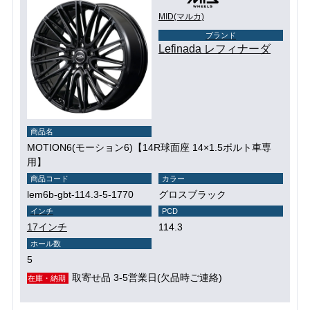
MID(マルカ)
ブランド
Lefinada レフィナーダ
商品名
MOTION6(モーション6)【14R球面座 14×1.5ボルト車専
用】
商品コード
カラー
lem6b-gbt-114.3-5-1770
グロスブラック
インチ
PCD
17インチ
114.3
ホール数
5
取寄せ品 3-5営業日(欠品時ご連絡)
在庫・納期