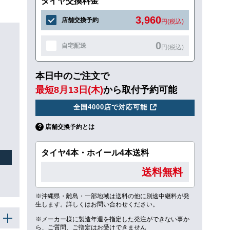
タイヤ交換料金
3,960
店舗交換予約
円(税込)
0
自宅配送
円(税込)
本日中のご注文で
ュ
最短8月13日(木)
から取付予約可能
全国4000店で対応可能
店舗交換予約とは
タイヤ4本・ホイール4本送料
送料無料
※沖縄県・離島・一部地域は送料の他に別途中継料が発
生します。詳しくはお問い合わせください。
※メーカー様に製造年週を指定した発注ができない事か
ら、ご質問、ご指定はお受けできません