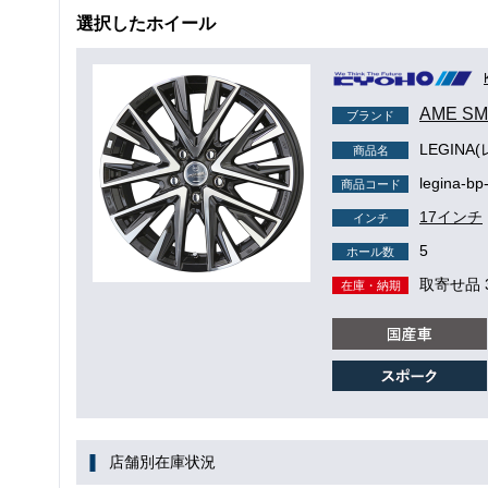
選択したホイール
AME S
ブランド
LEGINA
商品名
legina-bp
商品コード
17インチ
インチ
5
ホール数
取寄せ品 
在庫・納期
店舗別在庫状況