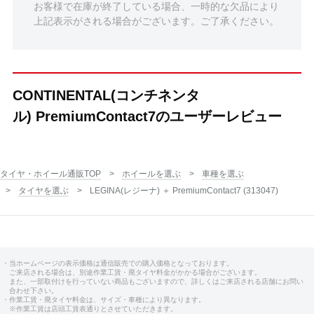
お客様で在庫が終了している場合、一時的な欠品により
上記表示がされる場合がございます。ご了承ください。
CONTINENTAL(コンチネンタ
ル) PremiumContact7のユーザーレビュー
タイヤ・ホイール通販TOP
ホイールを選ぶ
車種を選ぶ
タイヤを選ぶ
LEGINA(レジーナ) ＋ PremiumContact7 (313047)
・当ホームページの表示価格は通信販売での購入価格となっております。
ご来店される場合は、別途作業工賃・廃タイヤ料金がかかる場合がございます。
また、一部取付けを行っていない商品もございますので、詳しくはご来店される店舗にお問い
合わせ下さい。
・作業工賃・廃タイヤ料金は、サイズ・車種により異なります。
※作業工賃は店頭工賃表通りとさせていただきます。