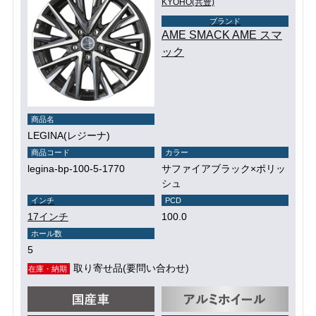
KYOHO(共豊)
ブランド
AME SMACK AME スマ
ック
商品名
LEGINA(レジーナ)
商品コード
カラー
legina-bp-100-5-1770
サファイアブラック×ポリッ
シュ
インチ
PCD
17インチ
100.0
ホール数
5
取り寄せ品(要問い合わせ)
在庫・納期