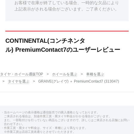
お客様で在庫が終了している場合、一時的な欠品により
上記表示がされる場合がございます。ご了承ください。
CONTINENTAL(コンチネンタ
ル) PremiumContact7のユーザーレビュー
タイヤ・ホイール通販TOP
ホイールを選ぶ
車種を選ぶ
タイヤを選ぶ
GRAIVE(グレイヴ) ＋ PremiumContact7 (313047)
・当ホームページの表示価格は通信販売での購入価格となっております。
ご来店される場合は、別途作業工賃・廃タイヤ料金がかかる場合がございます。
また、一部取付けを行っていない商品もございますので、詳しくはご来店される店舗にお問い
合わせ下さい。
・作業工賃・廃タイヤ料金は、サイズ・車種により異なります。
※作業工賃は店頭工賃表通りとさせていただきます。