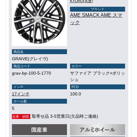
KYOHO(共豊)
ブランド
AME SMACK AME スマ
ック
商品名
GRAIVE(グレイヴ)
商品コード
カラー
grav-bp-100-5-1770
サファイア ブラック×ポリッ
シュ
インチ
PCD
17インチ
100.0
ホール数
5
取寄せ品 3-5営業日(欠品時ご連絡)
在庫・納期