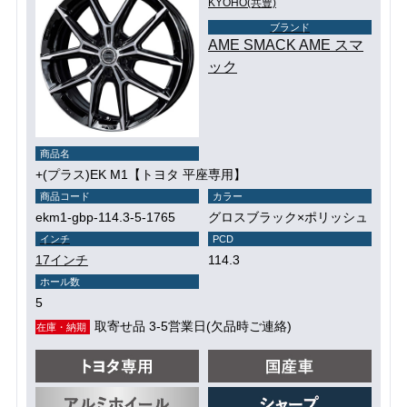
KYOHO(共豊)
ブランド
AME SMACK AME スマ
ック
商品名
+(プラス)EK M1【トヨタ 平座専用】
商品コード
カラー
ekm1-gbp-114.3-5-1765
グロスブラック×ポリッシュ
インチ
PCD
17インチ
114.3
ホール数
5
取寄せ品 3-5営業日(欠品時ご連絡)
在庫・納期