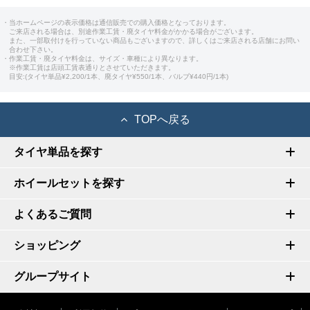
・当ホームページの表示価格は通信販売での購入価格となっております。
ご来店される場合は、別途作業工賃・廃タイヤ料金がかかる場合がございます。
また、一部取付けを行っていない商品もございますので、詳しくはご来店される店舗にお問い
合わせ下さい。
・作業工賃・廃タイヤ料金は、サイズ・車種により異なります。
※作業工賃は店頭工賃表通りとさせていただきます。
目安:(タイヤ単品¥2,200/1本、廃タイヤ¥550/1本、バルブ¥440円/1本)
TOPへ戻る
タイヤ単品を探す
ホイールセットを探す
よくあるご質問
ショッピング
グループサイト