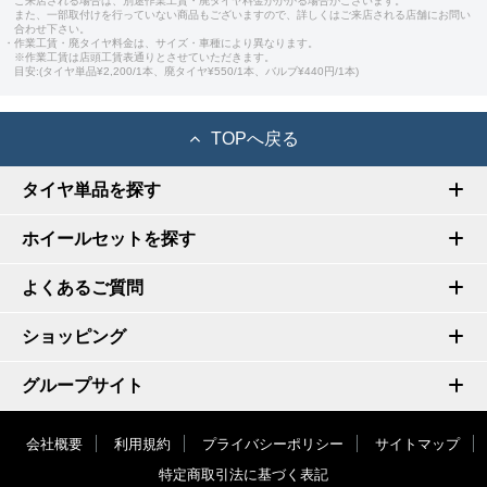
ご来店される場合は、別途作業工賃・廃タイヤ料金がかかる場合がございます。
また、一部取付けを行っていない商品もございますので、詳しくはご来店される店舗にお問い
合わせ下さい。
・作業工賃・廃タイヤ料金は、サイズ・車種により異なります。
※作業工賃は店頭工賃表通りとさせていただきます。
目安:(タイヤ単品¥2,200/1本、廃タイヤ¥550/1本、バルブ¥440円/1本)
TOPへ戻る
タイヤ単品を探す
ホイールセットを探す
よくあるご質問
ショッピング
グループサイト
会社概要
利用規約
プライバシーポリシー
サイトマップ
特定商取引法に基づく表記