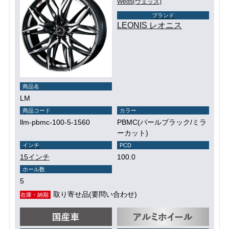
Weds(ウェッズ)
ブランド
LEONIS レオニス
商品名
LM
商品コード
カラー
llm-pbmc-100-5-1560
PBMC(パールブラック/ミラ
ーカット)
インチ
PCD
15インチ
100.0
ホール数
5
取り寄せ品(要問い合わせ)
在庫・納期