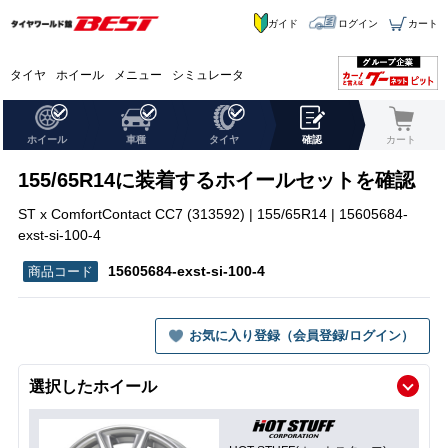
ガイド
ログイン
カート
タイヤ
ホイール
メニュー
シミュレータ
ホイール
車種
タイヤ
確認
カート
155/65R14に装着するホイールセットを確認
ST x ComfortContact CC7 (313592) | 155/65R14 | 15605684-
exst-si-100-4
15605684-exst-si-100-4
お気に入り登録（会員登録/ログイン）
選択したホイール