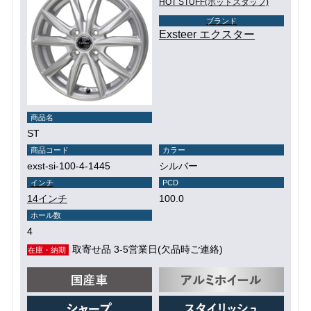
HOT STUFF(ホットスタッフ)
ブランド
Exsteer エクスター
商品名
ST
商品コード
カラー
exst-si-100-4-1445
シルバー
インチ
PCD
14インチ
100.0
ホール数
4
取寄せ品 3-5営業日(欠品時ご連絡)
在庫・納期