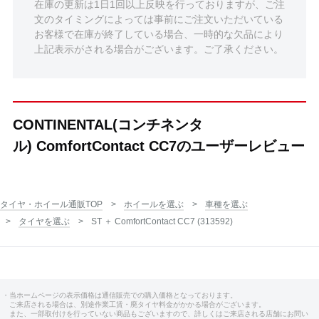
在庫の更新は1日1回以上反映を行っておりますが、ご注
文のタイミングによっては事前にご注文いただいている
お客様で在庫が終了している場合、一時的な欠品により
上記表示がされる場合がございます。ご了承ください。
CONTINENTAL(コンチネンタ
ル) ComfortContact CC7のユーザーレビュー
タイヤ・ホイール通販TOP
ホイールを選ぶ
車種を選ぶ
タイヤを選ぶ
ST ＋ ComfortContact CC7 (313592)
・当ホームページの表示価格は通信販売での購入価格となっております。
ご来店される場合は、別途作業工賃・廃タイヤ料金がかかる場合がございます。
また、一部取付けを行っていない商品もございますので、詳しくはご来店される店舗にお問い