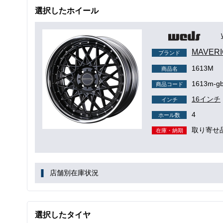
選択したホイール
MAVER
ブランド
1613M
商品名
1613m-gb
商品コード
16インチ
インチ
4
ホール数
取り寄せ
在庫・納期
店舗別在庫状況
選択したタイヤ