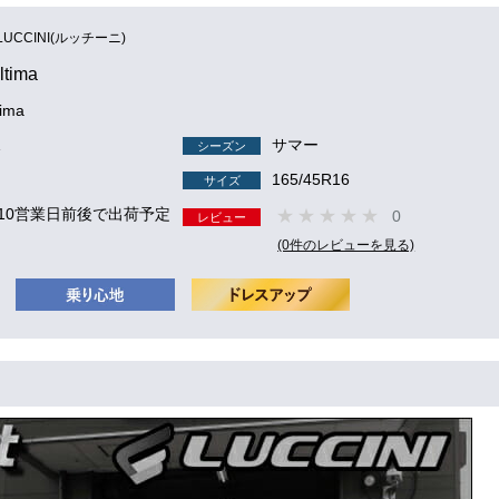
LUCCINI(ルッチーニ)
ltima
tima
1
サマー
シーズン
165/45R16
サイズ
 10営業日前後で出荷予定
0
レビュー
(0件のレビューを見る)