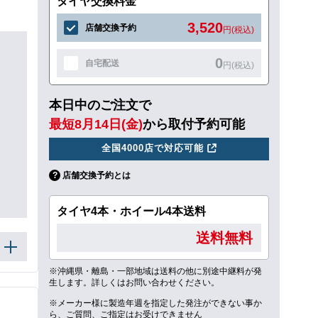
タイヤ交換料金
3,520
店舗交換予約
円(税込)
0
自宅配送
円(税込)
本日中のご注文で
最短8月14日(金)
から取付予約可能
全国4000店で対応可能
店舗交換予約とは
タイヤ4本・ホイール4本送料
送料無料
※沖縄県・離島・一部地域は送料の他に別途中継料が発
生します。詳しくはお問い合わせください。
※メーカー様に製造年週を指定した発注ができない事か
ら、ご質問、ご指定はお受けできません