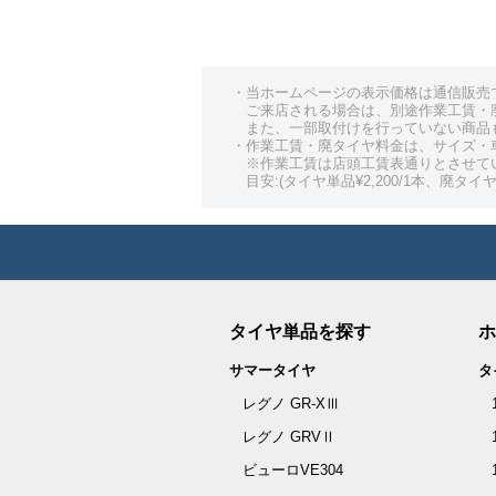
・当ホームページの表示価格は通信販売
ご来店される場合は、別途作業工賃・
また、一部取付けを行っていない商品
・作業工賃・廃タイヤ料金は、サイズ・
※作業工賃は店頭工賃表通りとさせて
目安:(タイヤ単品¥2,200/1本、廃タイヤ¥
タイヤ単品を探す
ホ
サマータイヤ
タ
レグノ GR-XⅢ
レグノ GRVⅡ
ビューロVE304