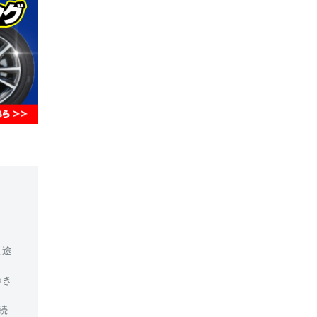
別途
つき
続