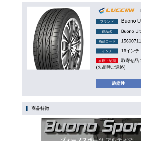
Buono U
ブランド
Buono Ul
商品名
1560071
商品コード
16インチ
インチ
取寄せ品
在庫・納期
(欠品時ご連絡)
商品特徴