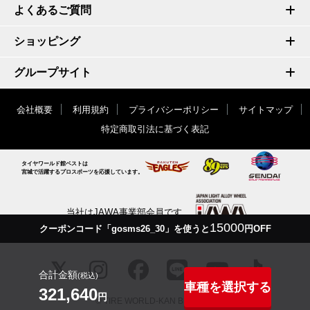
よくあるご質問
ショッピング
グループサイト
会社概要
利用規約
プライバシーポリシー
サイトマップ
特定商取引法に基づく表記
タイヤワールド館ベストは
宮城で活躍するプロスポーツを応援しています。
当社はJAWA事業部会員です
15000
クーポンコード「gosms26_30」を使うと
円OFF
合計金額
(税込)
車種を選択する
321,640
円
© TIRE WORLD-KAN BEST inc.