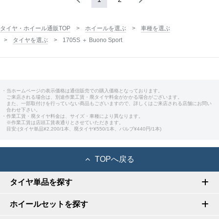
タイヤ・ホイール通販TOP
ホイールを選ぶ
車種を選ぶ
タイヤを選ぶ
1705S ＋ Buono Sport
・当ホームページの表示価格は通信販売での購入価格となっております。
ご来店される場合は、別途作業工賃・廃タイヤ料金がかかる場合がございます。
また、一部取付けを行っていない商品もございますので、詳しくはご来店される店舗にお問い
合わせ下さい。
・作業工賃・廃タイヤ料金は、サイズ・車種により異なります。
※作業工賃は店頭工賃表通りとさせていただきます。
目安:(タイヤ単品¥2,200/1本、廃タイヤ¥550/1本、バルブ¥440円/1本)
TOPへ戻る
タイヤ単品を探す
ホイールセットを探す