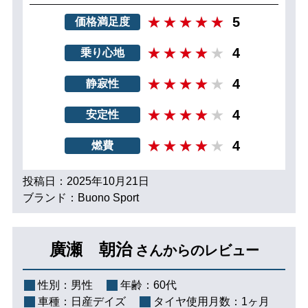
5
価格満足度
4
乗り心地
4
静寂性
4
安定性
4
燃費
投稿日：2025年10月21日
ブランド：Buono Sport
廣瀬 朝治
さんからのレビュー
性別：
男性
年齢：
60代
車種：
日産デイズ
タイヤ使用月数：
1ヶ月