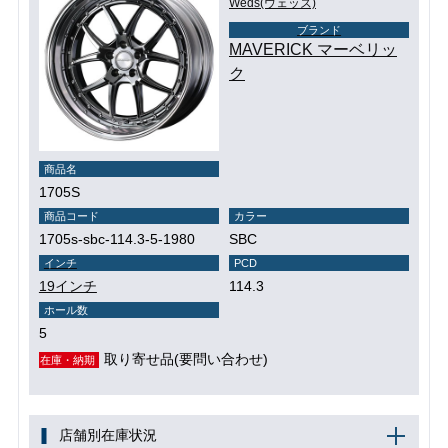
Weds(ウェッズ)
ブランド
MAVERICK マーベリッ
ク
商品名
1705S
商品コード
カラー
1705s-sbc-114.3-5-1980
SBC
インチ
PCD
19インチ
114.3
ホール数
5
取り寄せ品(要問い合わせ)
在庫・納期
店舗別在庫状況