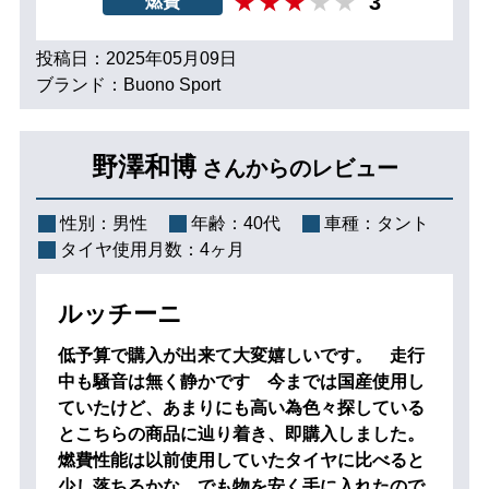
3
燃費
投稿日：2025年05月09日
ブランド：Buono Sport
野澤和博
さんからのレビュー
性別：
男性
年齢：
40代
車種：
タント
タイヤ使用月数：
4ヶ月
ルッチーニ
低予算で購入が出来て大変嬉しいです。 走行
中も騒音は無く静かです 今までは国産使用し
ていたけど、あまりにも高い為色々探している
とこちらの商品に辿り着き、即購入しました。
燃費性能は以前使用していたタイヤに比べると
少し落ちるかな。でも物を安く手に入れたので