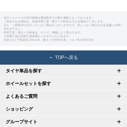
・当ホームページの表示価格は通信販売での購入価格となっております。
ご来店される場合は、別途作業工賃・廃タイヤ料金がかかる場合がございます。
また、一部取付けを行っていない商品もございますので、詳しくはご来店される店舗にお問い
合わせ下さい。
・作業工賃・廃タイヤ料金は、サイズ・車種により異なります。
※作業工賃は店頭工賃表通りとさせていただきます。
目安:(タイヤ単品¥2,200/1本、廃タイヤ¥550/1本、バルブ¥440円/1本)
TOPへ戻る
タイヤ単品を探す
ホイールセットを探す
よくあるご質問
ショッピング
グループサイト