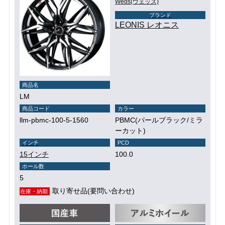
Weds(ウェッズ)
ブランド
LEONIS レオニス
商品名
LM
商品コード
カラー
llm-pbmc-100-5-1560
PBMC(パールブラック/ミラ
ーカット)
インチ
PCD
15インチ
100.0
ホール数
5
取り寄せ品(要問い合わせ)
在庫・納期