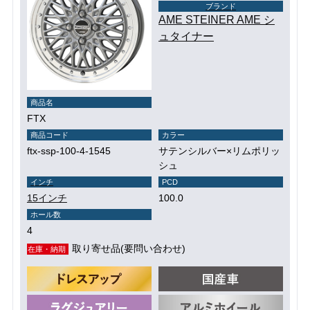
ブランド
AME STEINER AME シ
ュタイナー
商品名
FTX
商品コード
カラー
ftx-ssp-100-4-1545
サテンシルバー×リムポリッ
シュ
インチ
PCD
15インチ
100.0
ホール数
4
取り寄せ品(要問い合わせ)
在庫・納期