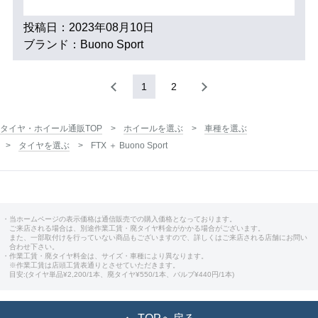
投稿日：2023年08月10日
ブランド：Buono Sport
1
2
タイヤ・ホイール通販TOP
ホイールを選ぶ
車種を選ぶ
タイヤを選ぶ
FTX ＋ Buono Sport
・当ホームページの表示価格は通信販売での購入価格となっております。
ご来店される場合は、別途作業工賃・廃タイヤ料金がかかる場合がございます。
また、一部取付けを行っていない商品もございますので、詳しくはご来店される店舗にお問い
合わせ下さい。
・作業工賃・廃タイヤ料金は、サイズ・車種により異なります。
※作業工賃は店頭工賃表通りとさせていただきます。
目安:(タイヤ単品¥2,200/1本、廃タイヤ¥550/1本、バルブ¥440円/1本)