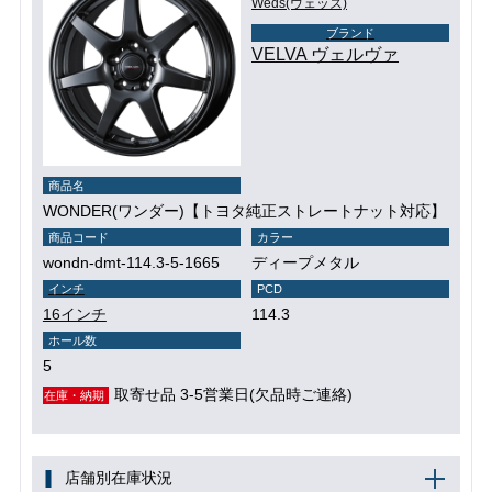
Weds(ウェッズ)
ブランド
VELVA ヴェルヴァ
商品名
WONDER(ワンダー)【トヨタ純正ストレートナット対応】
商品コード
カラー
wondn-dmt-114.3-5-1665
ディープメタル
インチ
PCD
16インチ
114.3
ホール数
5
取寄せ品 3-5営業日(欠品時ご連絡)
在庫・納期
店舗別在庫状況