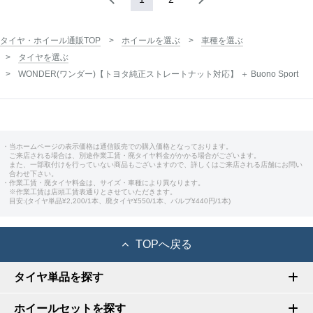
タイヤ・ホイール通販TOP
ホイールを選ぶ
車種を選ぶ
タイヤを選ぶ
WONDER(ワンダー)【トヨタ純正ストレートナット対応】 ＋ Buono Sport
・当ホームページの表示価格は通信販売での購入価格となっております。
ご来店される場合は、別途作業工賃・廃タイヤ料金がかかる場合がございます。
また、一部取付けを行っていない商品もございますので、詳しくはご来店される店舗にお問い
合わせ下さい。
・作業工賃・廃タイヤ料金は、サイズ・車種により異なります。
※作業工賃は店頭工賃表通りとさせていただきます。
目安:(タイヤ単品¥2,200/1本、廃タイヤ¥550/1本、バルブ¥440円/1本)
TOPへ戻る
タイヤ単品を探す
ホイールセットを探す