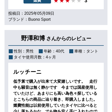
3
燃費
投稿日：2025年05月09日
ブランド：Buono Sport
野澤和博
さんからのレビュー
性別：
男性
年齢：
40代
車種：
タント
タイヤ使用月数：
4ヶ月
ルッチーニ
低予算で購入が出来て大変嬉しいです。 走行
中も騒音は無く静かです 今までは国産使用し
ていたけど、あまりにも高い為色々探している
とこちらの商品に辿り着き、即購入しました。
燃費性能は以前使用していたタイヤに比べると
少し落ちるかな。でも物を安く手に入れたので