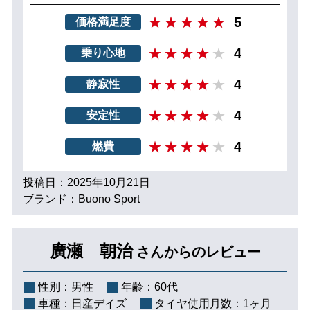
5
価格満足度
4
乗り心地
4
静寂性
4
安定性
4
燃費
投稿日：2025年10月21日
ブランド：Buono Sport
廣瀬 朝治
さんからのレビュー
性別：
男性
年齢：
60代
車種：
日産デイズ
タイヤ使用月数：
1ヶ月