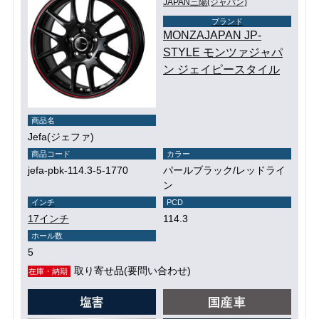
JAPAN三陽(ジャパン)
ブランド
MONZAJAPAN JP-
STYLE モンツァジャパ
ン ジェイピースタイル
商品名
Jefa(ジェファ)
商品コード
カラー
jefa-pbk-114.3-5-1770
パールブラック/レッドライ
ン
インチ
PCD
17インチ
114.3
ホール数
5
取り寄せ品(要問い合わせ)
在庫・納期