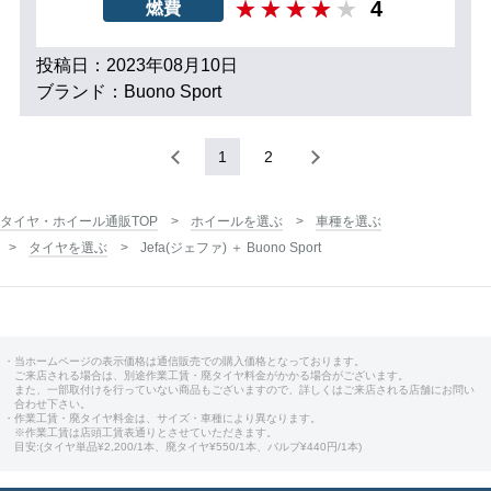
4
燃費
投稿日：2023年08月10日
ブランド：Buono Sport
1
2
タイヤ・ホイール通販TOP
ホイールを選ぶ
車種を選ぶ
タイヤを選ぶ
Jefa(ジェファ) ＋ Buono Sport
・当ホームページの表示価格は通信販売での購入価格となっております。
ご来店される場合は、別途作業工賃・廃タイヤ料金がかかる場合がございます。
また、一部取付けを行っていない商品もございますので、詳しくはご来店される店舗にお問い
合わせ下さい。
・作業工賃・廃タイヤ料金は、サイズ・車種により異なります。
※作業工賃は店頭工賃表通りとさせていただきます。
目安:(タイヤ単品¥2,200/1本、廃タイヤ¥550/1本、バルブ¥440円/1本)