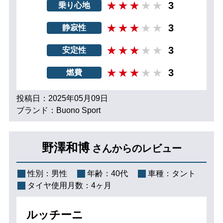
3
乗り心地
3
静寂性
3
安定性
3
燃費
投稿日：2025年05月09日
ブランド：Buono Sport
野澤和博
さんからのレビュー
性別：
男性
年齢：
40代
車種：
タント
タイヤ使用月数：
4ヶ月
ルッチーニ