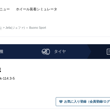
ニュー
ホイール装着
シミュレータ
ぶ
Jefa(ジェファ) ＋ Buono Sport
種
タイヤ
認
k-114.3-5
お気に入り登録（会員登録/ロ