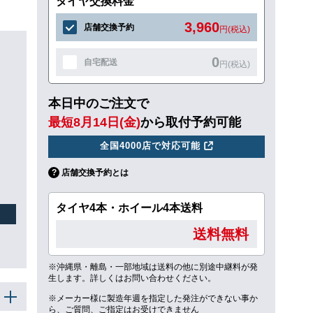
タイヤ交換料金
3,960
店舗交換予約
円(税込)
0
自宅配送
円(税込)
本日中のご注文で
最短8月14日(金)
から取付予約可能
全国4000店で対応可能
店舗交換予約とは
タイヤ4本・ホイール4本送料
送料無料
※沖縄県・離島・一部地域は送料の他に別途中継料が発
生します。詳しくはお問い合わせください。
※メーカー様に製造年週を指定した発注ができない事か
ら、ご質問、ご指定はお受けできません