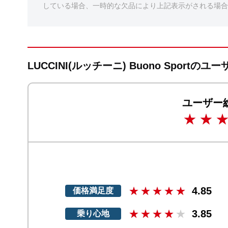
している場合、一時的な欠品により上記表示がされる場合
LUCCINI(ルッチーニ) Buono Sportの
ユーザー
4.85
価格満足度
3.85
乗り心地