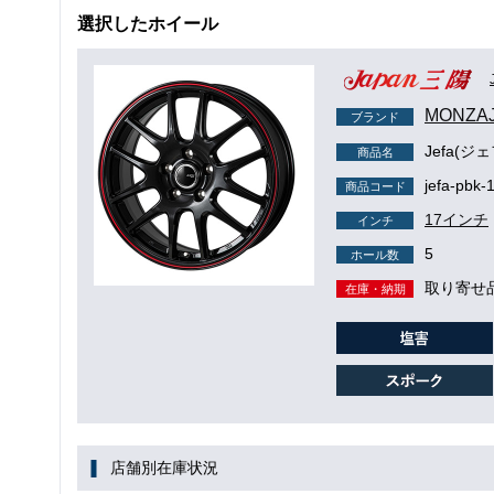
選択したホイール
MONZA
ブランド
Jefa(ジ
商品名
jefa-pbk-
商品コード
17インチ
インチ
5
ホール数
取り寄せ
在庫・納期
店舗別在庫状況