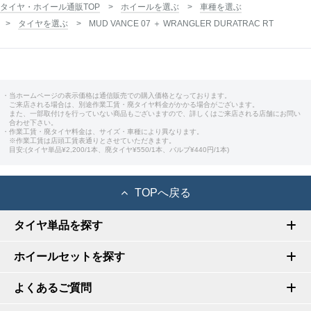
タイヤ・ホイール通販TOP
ホイールを選ぶ
車種を選ぶ
タイヤを選ぶ
MUD VANCE 07 ＋ WRANGLER DURATRAC RT
・当ホームページの表示価格は通信販売での購入価格となっております。
ご来店される場合は、別途作業工賃・廃タイヤ料金がかかる場合がございます。
また、一部取付けを行っていない商品もございますので、詳しくはご来店される店舗にお問い
合わせ下さい。
・作業工賃・廃タイヤ料金は、サイズ・車種により異なります。
※作業工賃は店頭工賃表通りとさせていただきます。
目安:(タイヤ単品¥2,200/1本、廃タイヤ¥550/1本、バルブ¥440円/1本)
TOPへ戻る
タイヤ単品を探す
ホイールセットを探す
よくあるご質問