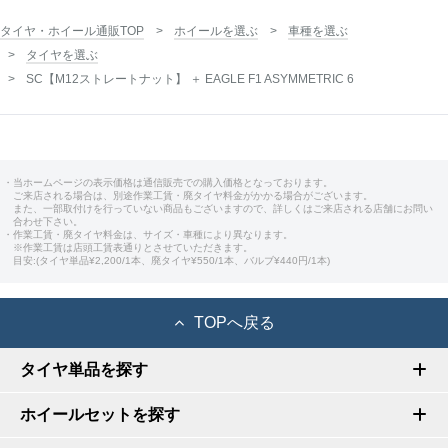
タイヤ・ホイール通販TOP
ホイールを選ぶ
車種を選ぶ
タイヤを選ぶ
SC【M12ストレートナット】 ＋ EAGLE F1 ASYMMETRIC 6
・当ホームページの表示価格は通信販売での購入価格となっております。
ご来店される場合は、別途作業工賃・廃タイヤ料金がかかる場合がございます。
また、一部取付けを行っていない商品もございますので、詳しくはご来店される店舗にお問い
合わせ下さい。
・作業工賃・廃タイヤ料金は、サイズ・車種により異なります。
※作業工賃は店頭工賃表通りとさせていただきます。
目安:(タイヤ単品¥2,200/1本、廃タイヤ¥550/1本、バルブ¥440円/1本)
TOPへ戻る
タイヤ単品を探す
ホイールセットを探す