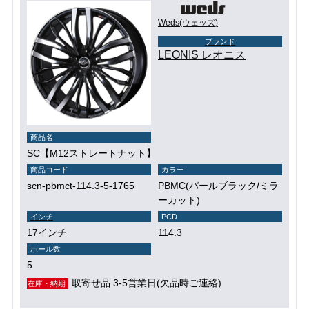
Weds(ウェッズ)
ブランド
LEONIS レオニス
商品名
SC【M12ストレートナット】
商品コード
カラー
scn-pbmct-114.3-5-1765
PBMC(パールブラック/ミラ
ーカット)
インチ
PCD
17インチ
114.3
ホール数
5
取寄せ品 3-5営業日(欠品時ご連絡)
在庫・納期