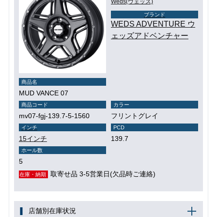
Weds(ウェッズ)
ブランド
WEDS ADVENTURE ウ
ェッズアドベンチャー
商品名
MUD VANCE 07
商品コード
カラー
mv07-fgj-139.7-5-1560
フリントグレイ
インチ
PCD
15インチ
139.7
ホール数
5
取寄せ品 3-5営業日(欠品時ご連絡)
在庫・納期
店舗別在庫状況