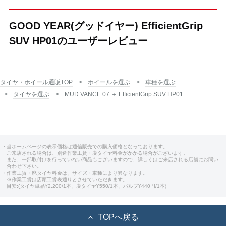
GOOD YEAR(グッドイヤー) EfficientGrip
SUV HP01のユーザーレビュー
タイヤ・ホイール通販TOP
ホイールを選ぶ
車種を選ぶ
タイヤを選ぶ
MUD VANCE 07 ＋ EfficientGrip SUV HP01
・当ホームページの表示価格は通信販売での購入価格となっております。
ご来店される場合は、別途作業工賃・廃タイヤ料金がかかる場合がございます。
また、一部取付けを行っていない商品もございますので、詳しくはご来店される店舗にお問い
合わせ下さい。
・作業工賃・廃タイヤ料金は、サイズ・車種により異なります。
※作業工賃は店頭工賃表通りとさせていただきます。
目安:(タイヤ単品¥2,200/1本、廃タイヤ¥550/1本、バルブ¥440円/1本)
TOPへ戻る