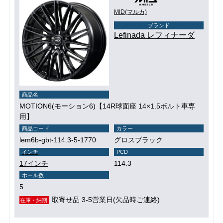
MID(マルカ)
ブランド
Lefinada レフィナーダ
商品名
MOTION6(モーション6)【14R球面座 14×1.5ボルト車専
用】
商品コード
カラー
lem6b-gbt-114.3-5-1770
グロスブラック
インチ
PCD
17インチ
114.3
ホール数
5
取寄せ品 3-5営業日(欠品時ご連絡)
在庫・納期