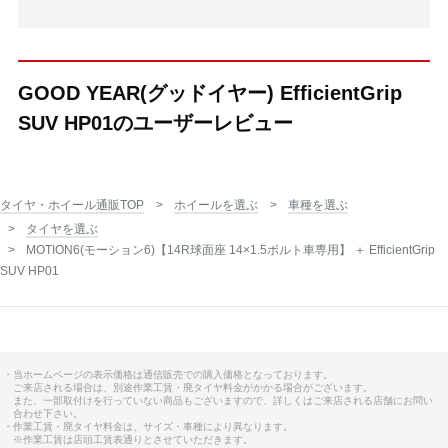
GOOD YEAR(グッドイヤー) EfficientGrip
SUV HP01のユーザーレビュー
タイヤ・ホイール通販TOP
ホイールを選ぶ
車種を選ぶ
タイヤを選ぶ
MOTION6(モーション6)【14R球面座 14×1.5ボルト車専用】 ＋ EfficientGrip
SUV HP01
・当ホームページの表示価格は通信販売での購入価格となっております。
ご来店される場合は、別途作業工賃・廃タイヤ料金がかかる場合がございます。
また、一部取付けを行っていない商品もございますので、詳しくはご来店される店舗にお問い
合わせ下さい。
・作業工賃・廃タイヤ料金は、サイズ・車種により異なります。
※作業工賃は店頭工賃表通りとさせていただきます。