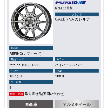
KYOHO(共豊)
ブランド
GALERNA ガレルナ
商品名
REFINO(レフィーノ)
商品コード
カラー
refn-hs-100-5-1885
ハイパーシルバー
インチ
PCD
18インチ
100.0
ホール数
5
取り寄せ品(要問い合わせ)
在庫・納期