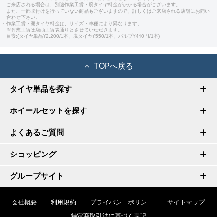
ご来店される場合は、別途作業工賃・廃タイヤ料金がかかる場合がございます。
また、一部取付けを行っていない商品もございますので、詳しくはご来店される店舗にお問い
合わせ下さい。
・作業工賃・廃タイヤ料金は、サイズ・車種により異なります。
※作業工賃は店頭工賃表通りとさせていただきます。
目安:(タイヤ単品¥2,200/1本、廃タイヤ¥550/1本、バルブ¥440円/1本)
TOPへ戻る
タイヤ単品を探す
ホイールセットを探す
よくあるご質問
ショッピング
グループサイト
会社概要
利用規約
プライバシーポリシー
サイトマップ
特定商取引法に基づく表記