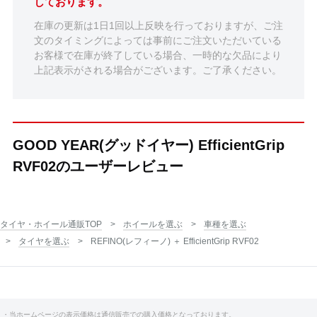
しております。
在庫の更新は1日1回以上反映を行っておりますが、ご注
文のタイミングによっては事前にご注文いただいている
お客様で在庫が終了している場合、一時的な欠品により
上記表示がされる場合がございます。ご了承ください。
GOOD YEAR(グッドイヤー) EfficientGrip
RVF02のユーザーレビュー
タイヤ・ホイール通販TOP
ホイールを選ぶ
車種を選ぶ
タイヤを選ぶ
REFINO(レフィーノ) ＋ EfficientGrip RVF02
・当ホームページの表示価格は通信販売での購入価格となっております。