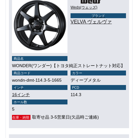
Weds(ウェッズ)
ブランド
VELVA ヴェルヴァ
商品名
WONDER(ワンダー)【トヨタ純正ストレートナット対応】
商品コード
カラー
wondn-dmt-114.3-5-1665
ディープメタル
インチ
PCD
16インチ
114.3
ホール数
5
取寄せ品 3-5営業日(欠品時ご連絡)
在庫・納期