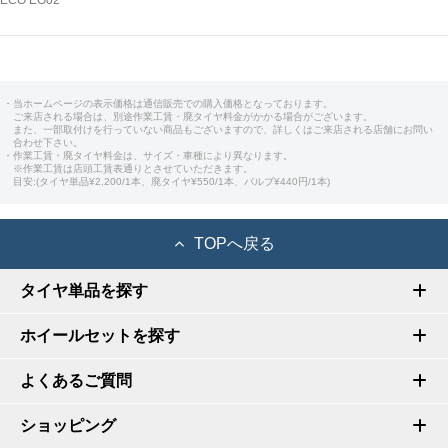
・当ホームページの表示価格は通信販売での購入価格となっております。
ご来店される場合は、別途作業工賃・廃タイヤ料金がかかる場合がございます。
また、一部取付けを行っていない商品もございますので、詳しくはご来店される店舗にお問い
合わせ下さい。
・作業工賃・廃タイヤ料金は、サイズ・車種により異なります。
※作業工賃は店頭工賃表通りとさせていただきます。
目安:(タイヤ単品¥2,200/1本、廃タイヤ¥550/1本、バルブ¥440円/1本)
TOPへ戻る
タイヤ単品を探す
ホイールセットを探す
よくあるご質問
ショッピング