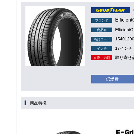
Efficient
ブランド
EfficientG
商品名
1540129
商品コード
17インチ
インチ
取り寄せ
在庫・納期
商品特徴