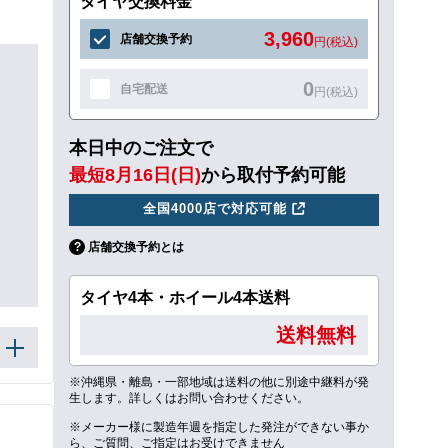
タイヤ交換料金
3,960
店舗交換予約
円(税込)
0
自宅配送
円(税込)
本日中のご注文で
最短8月16日(日)
から取付予約可能
全国4000店で対応可能
店舗交換予約とは
タイヤ4本・ホイール4本送料
送料無料
※沖縄県・離島・一部地域は送料の他に別途中継料が発
生します。詳しくはお問い合わせください。
※メーカー様に製造年週を指定した発注ができない事か
ら、ご質問、ご指定はお受けできません