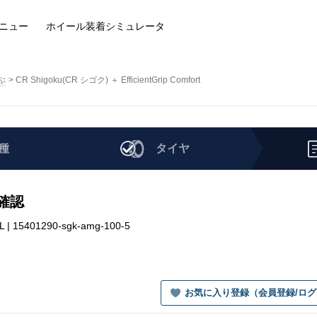
ニュー
ホイール装着
シミュレータ
ぶ
CR Shigoku(CR シゴク) ＋ EfficientGrip Comfort
種
タイヤ
を確認
XL | 15401290-sgk-amg-100-5
お気に入り登録（会員登録/ロ