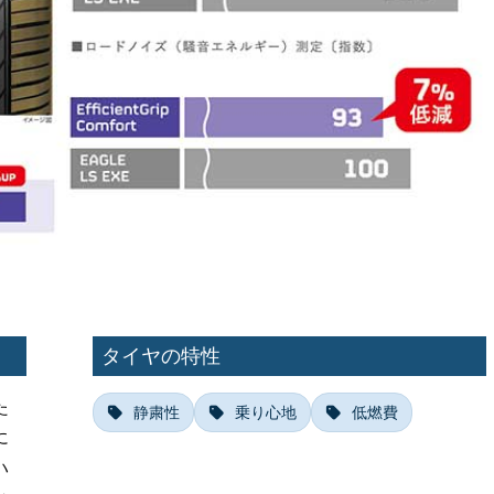
タイヤの特性
た
静粛性
乗り心地
低燃費
に
ハ