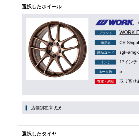
選択したホイール
WORK 
ブランド
CR Shig
商品名
sgk-amg-
商品コード
17インチ
インチ
5
ホール数
取り寄せ
在庫・納期
店舗別在庫状況
選択したタイヤ