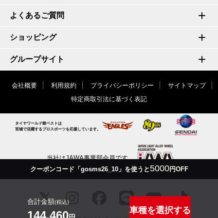
よくあるご質問
ショッピング
グループサイト
会社概要
利用規約
プライバシーポリシー
サイトマップ
特定商取引法に基づく表記
タイヤワールド館ベストは
宮城で活躍するプロスポーツを応援しています。
当社はJAWA事業部会員です
5000
クーポンコード「gosms26_10」を使うと
円OFF
合計金額
(税込)
車種を選択する
144,460
円