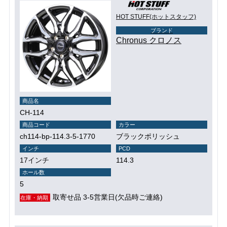
HOT STUFF(ホットスタッフ)
ブランド
Chronus クロノス
商品名
CH-114
商品コード
カラー
ch114-bp-114.3-5-1770
ブラックポリッシュ
インチ
PCD
17インチ
114.3
ホール数
5
取寄せ品 3-5営業日(欠品時ご連絡)
在庫・納期