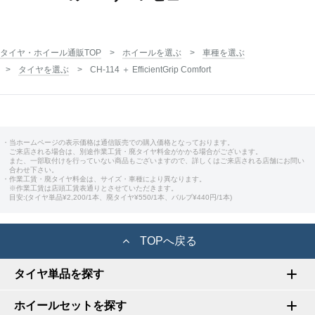
タイヤ・ホイール通販TOP
ホイールを選ぶ
車種を選ぶ
タイヤを選ぶ
CH-114 ＋ EfficientGrip Comfort
・当ホームページの表示価格は通信販売での購入価格となっております。
ご来店される場合は、別途作業工賃・廃タイヤ料金がかかる場合がございます。
また、一部取付けを行っていない商品もございますので、詳しくはご来店される店舗にお問い
合わせ下さい。
・作業工賃・廃タイヤ料金は、サイズ・車種により異なります。
※作業工賃は店頭工賃表通りとさせていただきます。
目安:(タイヤ単品¥2,200/1本、廃タイヤ¥550/1本、バルブ¥440円/1本)
TOPへ戻る
タイヤ単品を探す
ホイールセットを探す