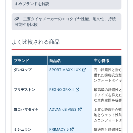
すめブランドを解説
主要タイヤメーカーのエコタイヤ性能、耐久性、持続
可能性を比較
よく比較される商品
ブランド
商品名
主な特徴
ダンロップ
SPORT MAXX LUX
高い静粛性と滑らかな乗
優れた操縦安定性を備え
ンフォートタイヤ
ブリヂストン
REGNO GR-XIII
最高級の静粛性と乗り心
ドノイズを抑えた静かな
な車内空間を提供
ヨコハマタイヤ
ADVAN dB V553
上質な静粛性が長く続き
地とウェット性能にも配
ムコンフォートタイヤ
ミシュラン
PRIMACY 5
快適性と静粛性に加え、