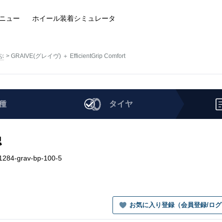
ニュー
ホイール装着
シミュレータ
ぶ
GRAIVE(グレイヴ) ＋ EfficientGrip Comfort
種
タイヤ
認
1284-grav-bp-100-5
お気に入り登録（会員登録/ロ