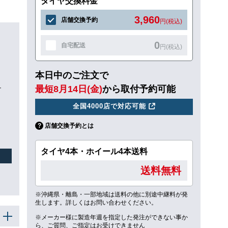
タイヤ交換料金
3,960
店舗交換予約
円(税込)
0
自宅配送
円(税込)
本日中のご注文で
ュ
最短8月14日(金)
から取付予約可能
全国4000店で対応可能
店舗交換予約とは
タイヤ4本・ホイール4本送料
送料無料
※沖縄県・離島・一部地域は送料の他に別途中継料が発
生します。詳しくはお問い合わせください。
※メーカー様に製造年週を指定した発注ができない事か
ら、ご質問、ご指定はお受けできません