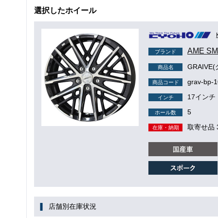
選択したホイール
AME S
ブランド
GRAIVE
商品名
grav-bp-
商品コード
17インチ
インチ
5
ホール数
取寄せ品 
在庫・納期
店舗別在庫状況