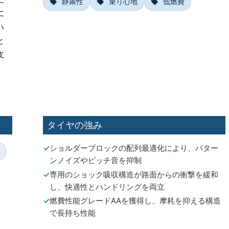
静粛性
乗り心地
低燃費
に
ハ
と
支
タイヤの強み
ショルダーブロックの配列最適化により、パター
ンノイズやピッチ音を抑制
専用のショック吸収構造が路面からの衝撃を緩和
し、快適性とハンドリングを両立
燃費性能グレードAAを獲得し、摩耗を抑える構造
で長持ち性能