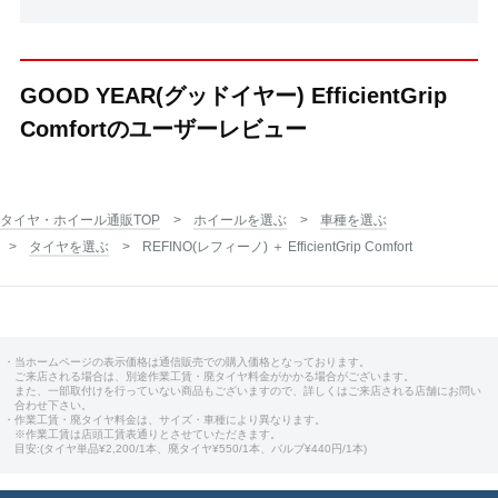
GOOD YEAR(グッドイヤー) EfficientGrip
Comfortのユーザーレビュー
タイヤ・ホイール通販TOP
ホイールを選ぶ
車種を選ぶ
タイヤを選ぶ
REFINO(レフィーノ) ＋ EfficientGrip Comfort
・当ホームページの表示価格は通信販売での購入価格となっております。
ご来店される場合は、別途作業工賃・廃タイヤ料金がかかる場合がございます。
また、一部取付けを行っていない商品もございますので、詳しくはご来店される店舗にお問い
合わせ下さい。
・作業工賃・廃タイヤ料金は、サイズ・車種により異なります。
※作業工賃は店頭工賃表通りとさせていただきます。
目安:(タイヤ単品¥2,200/1本、廃タイヤ¥550/1本、バルブ¥440円/1本)