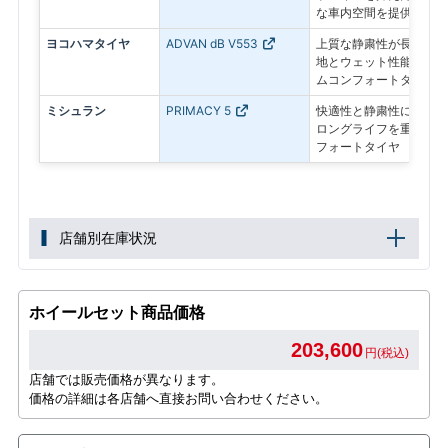
な車内空間を提供
ヨコハマタイヤ
ADVAN dB V553
上質な静粛性が長く続き
地とウェット性能にも配
ムコンフォートタイヤ
ミシュラン
PRIMACY 5
快適性と静粛性に加え、
ロングライフを重視した
フォートタイヤ
店舗別在庫状況
ホイールセット商品価格
203,600
円(税込)
店舗では販売価格が異なります。
価格の詳細は各店舗へ直接お問い合わせください。