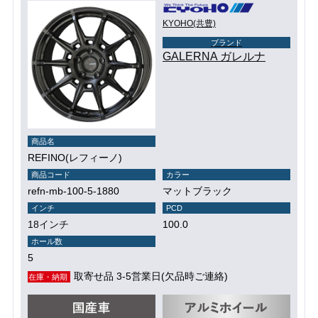
KYOHO(共豊)
ブランド
GALERNA ガレルナ
商品名
REFINO(レフィーノ)
商品コード
カラー
refn-mb-100-5-1880
マットブラック
インチ
PCD
18インチ
100.0
ホール数
5
取寄せ品 3-5営業日(欠品時ご連絡)
在庫・納期