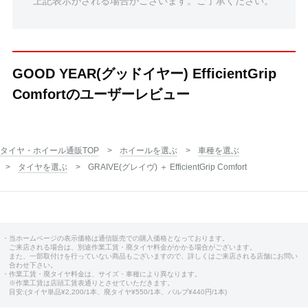
上記表示がされる場合がございます。ご了承ください。
GOOD YEAR(グッドイヤー) EfficientGrip
Comfortのユーザーレビュー
タイヤ・ホイール通販TOP
ホイールを選ぶ
車種を選ぶ
タイヤを選ぶ
GRAIVE(グレイヴ) ＋ EfficientGrip Comfort
・当ホームページの表示価格は通信販売での購入価格となっております。
ご来店される場合は、別途作業工賃・廃タイヤ料金がかかる場合がございます。
また、一部取付けを行っていない商品もございますので、詳しくはご来店される店舗にお問い
合わせ下さい。
・作業工賃・廃タイヤ料金は、サイズ・車種により異なります。
※作業工賃は店頭工賃表通りとさせていただきます。
目安:(タイヤ単品¥2,200/1本、廃タイヤ¥550/1本、バルブ¥440円/1本)