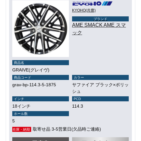
KYOHO(共豊)
ブランド
AME SMACK AME スマ
ック
商品名
GRAIVE(グレイヴ)
商品コード
カラー
grav-bp-114.3-5-1875
サファイア ブラック×ポリッ
シュ
インチ
PCD
18インチ
114.3
ホール数
5
取寄せ品 3-5営業日(欠品時ご連絡)
在庫・納期