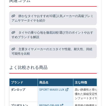
関連コラム
静かなタイヤおすすめ10選|人気メーカーの高級プレミ
アムサマータイヤを紹介
タイヤの乗り心地を徹底比較!選び方のポイントやおす
すめブランドを解説
主要タイヤメーカーのエコタイヤ性能、耐久性、持続
可能性を比較
よく比較される商品
ブランド
商品名
主な特徴
ダンロップ
SPORT MAXX LUX
高い静粛性と滑らかな乗
優れた操縦安定性を備え
ンフォートタイヤ
ブリヂストン
REGNO GR-XIII
最高級の静粛性と乗り心