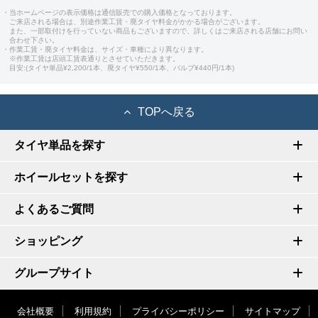
・当ホームページの表示価格は通信販売での購入価格となっております。
ご来店される場合は、別途作業工賃・廃タイヤ料金がかかる場合がございます。
また、一部取付けを行っていない商品もございますので、詳しくはご来店される店舗にお問い
合わせ下さい。
・作業工賃・廃タイヤ料金は、サイズ・車種により異なります。
※作業工賃は店頭工賃表通りとさせていただきます。
目安:(タイヤ単品¥2,200/1本、廃タイヤ¥550/1本、バルブ¥440円/1本)
TOPへ戻る
タイヤ単品を探す
ホイールセットを探す
よくあるご質問
ショッピング
グループサイト
会社概要
利用規約
プライバシーポリシー
サイトマップ