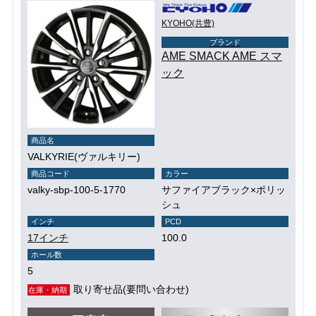
KYOHO(共豊)
ブランド
AME SMACK AME スマ
ック
商品名
VALKYRIE(ヴァルキリー)
商品コード
カラー
valky-sbp-100-5-1770
サファイアブラック×ポリッ
シュ
インチ
PCD
17インチ
100.0
ホール数
5
取り寄せ品(要問い合わせ)
在庫・納期