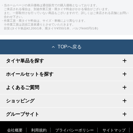
・当ホームページの表示価格は通信販売での購入価格となっております。
ご来店される場合は、別途作業工賃・廃タイヤ料金がかかる場合がございます。
また、一部取付けを行っていない商品もございますので、詳しくはご来店される店舗にお問い
合わせ下さい。
・作業工賃・廃タイヤ料金は、サイズ・車種により異なります。
※作業工賃は店頭工賃表通りとさせていただきます。
目安:(タイヤ単品¥2,200/1本、廃タイヤ¥550/1本、バルブ¥440円/1本)
TOPへ戻る
タイヤ単品を探す
ホイールセットを探す
よくあるご質問
ショッピング
グループサイト
会社概要
利用規約
プライバシーポリシー
サイトマップ