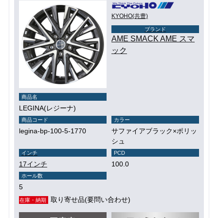
KYOHO(共豊)
ブランド
AME SMACK AME スマ
ック
商品名
LEGINA(レジーナ)
商品コード
カラー
legina-bp-100-5-1770
サファイアブラック×ポリッ
シュ
インチ
PCD
17インチ
100.0
ホール数
5
取り寄せ品(要問い合わせ)
在庫・納期