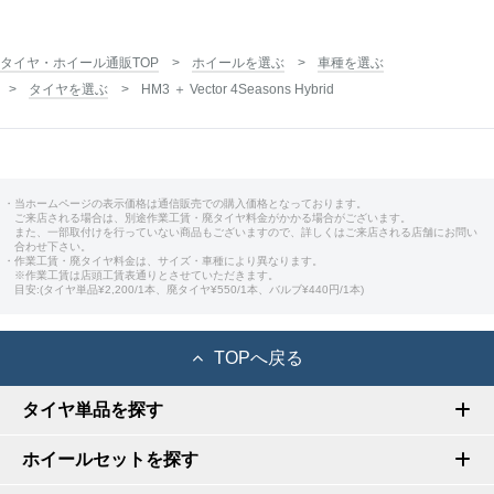
タイヤ・ホイール通販TOP
ホイールを選ぶ
車種を選ぶ
タイヤを選ぶ
HM3 ＋ Vector 4Seasons Hybrid
・当ホームページの表示価格は通信販売での購入価格となっております。
ご来店される場合は、別途作業工賃・廃タイヤ料金がかかる場合がございます。
また、一部取付けを行っていない商品もございますので、詳しくはご来店される店舗にお問い
合わせ下さい。
・作業工賃・廃タイヤ料金は、サイズ・車種により異なります。
※作業工賃は店頭工賃表通りとさせていただきます。
目安:(タイヤ単品¥2,200/1本、廃タイヤ¥550/1本、バルブ¥440円/1本)
TOPへ戻る
タイヤ単品を探す
ホイールセットを探す