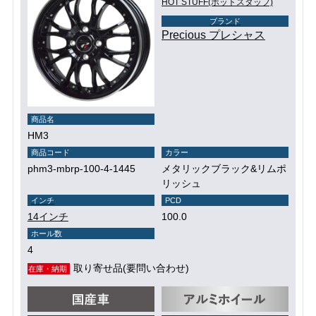
HOT STUFF(ホットスタッフ)
ブランド
Precious プレシャス
商品名
HM3
商品コード
カラー
phm3-mbrp-100-4-1445
メタリックブラック&リムポ
リッシュ
インチ
PCD
14インチ
100.0
ホール数
4
取り寄せ品(要問い合わせ)
在庫・納期