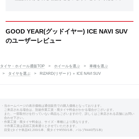
GOOD YEAR(グッドイヤー) ICE NAVI SUV
のユーザーレビュー
タイヤ・ホイール通販TOP
ホイールを選ぶ
車種を選ぶ
タイヤを選ぶ
RIZARD(リザード) ＋ ICE NAVI SUV
・当ホームページの表示価格は通信販売での購入価格となっております。
ご来店される場合は、別途作業工賃・廃タイヤ料金がかかる場合がございます。
また、一部取付けを行っていない商品もございますので、詳しくはご来店される店舗にお問い
合わせ下さい。
・作業工賃・廃タイヤ料金は、サイズ・車種により異なります。
※作業工賃は店頭工賃表通りとさせていただきます。
目安:(タイヤ単品¥2,200/1本、廃タイヤ¥550/1本、バルブ¥440円/1本)