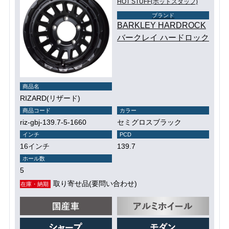
HOT STUFF(ホットスタッフ)
ブランド
BARKLEY HARDROCK
バークレイ ハードロック
商品名
RIZARD(リザード)
商品コード
カラー
riz-gbj-139.7-5-1660
セミグロスブラック
インチ
PCD
16インチ
139.7
ホール数
5
取り寄せ品(要問い合わせ)
在庫・納期