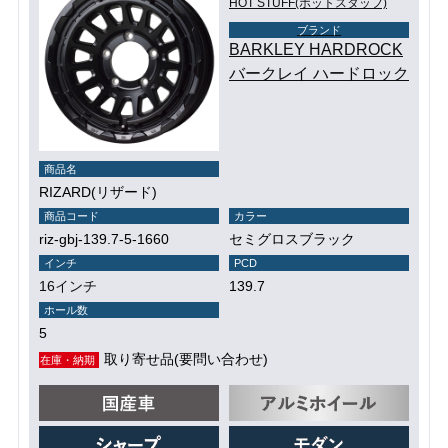
HOT STUFF(ホットスタッフ)
ブランド
BARKLEY HARDROCK
バークレイ ハードロック
商品名
RIZARD(リザード)
商品コード
カラー
riz-gbj-139.7-5-1660
セミグロスブラック
インチ
PCD
16インチ
139.7
ホール数
5
取り寄せ品(要問い合わせ)
在庫・納期