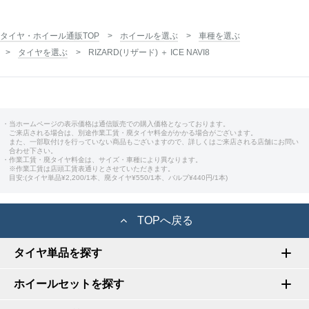
タイヤ・ホイール通販TOP
ホイールを選ぶ
車種を選ぶ
タイヤを選ぶ
RIZARD(リザード) ＋ ICE NAVI8
・当ホームページの表示価格は通信販売での購入価格となっております。
ご来店される場合は、別途作業工賃・廃タイヤ料金がかかる場合がございます。
また、一部取付けを行っていない商品もございますので、詳しくはご来店される店舗にお問い
合わせ下さい。
・作業工賃・廃タイヤ料金は、サイズ・車種により異なります。
※作業工賃は店頭工賃表通りとさせていただきます。
目安:(タイヤ単品¥2,200/1本、廃タイヤ¥550/1本、バルブ¥440円/1本)
TOPへ戻る
タイヤ単品を探す
ホイールセットを探す