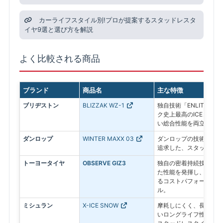
カーライフスタイル別!プロが提案するスタッドレスタ
イヤ9選と選び方を解説
よく比較される商品
ブランド
商品名
主な特徴
ブリヂストン
BLIZZAK WZ-1
独自技術「ENLITEN
ク史上最高のICEコン
い総合性能を両立した最
ダンロップ
WINTER MAXX 03
ダンロップの技術で氷上
追求した、スタッドレス
トーヨータイヤ
OBSERVE GIZ3
独自の密着持続技術によ
た性能を発揮し、その効
るコストパフォーマンス
ル。
ミシュラン
X-ICE SNOW
摩耗しにくく、長期間性
いロングライフ性能が特