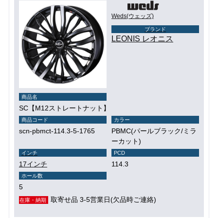
Weds(ウェッズ)
ブランド
LEONIS レオニス
商品名
SC【M12ストレートナット】
商品コード
カラー
scn-pbmct-114.3-5-1765
PBMC(パールブラック/ミラ
ーカット)
インチ
PCD
17インチ
114.3
ホール数
5
取寄せ品 3-5営業日(欠品時ご連絡)
在庫・納期