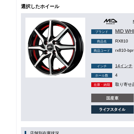
選択したホイール
MID WH
ブランド
RX810
商品名
rx810-bp
商品コード
14インチ
インチ
4
ホール数
取り寄せ
在庫・納期
店舗別在庫状況