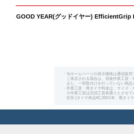
GOOD YEAR(グッドイヤー) EfficientG
・当ホームページの表示価格は通信販売
ご来店される場合は、別途作業工賃・
また、一部取付けを行っていない商品
・作業工賃・廃タイヤ料金は、サイズ・
※作業工賃は店頭工賃表通りとさせて
目安:(タイヤ単品¥2,200/1本、廃タイヤ¥