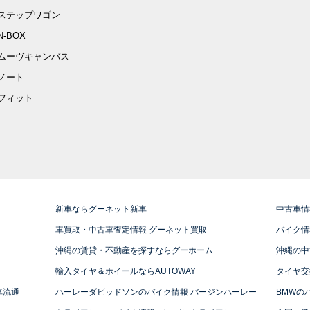
ステップワゴン
N-BOX
ムーヴキャンバス
ノート
フィット
新車ならグーネット新車
中古車情
車買取・中古車査定情報 グーネット買取
バイク情
沖縄の賃貸・不動産を探すならグーホーム
沖縄の中
輸入タイヤ＆ホイールならAUTOWAY
タイヤ交
車流通
ハーレーダビッドソンのバイク情報 バージンハーレー
BMWの