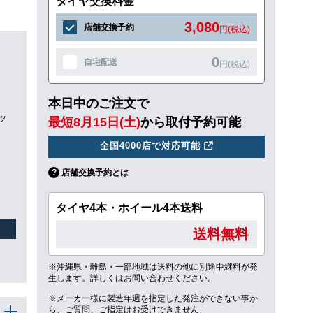
タイヤ交換料金
3,080
店舗交換予約
円(税込)
0
自宅配送
円(税込)
本日中のご注文で
ッ
最短8月15日(土)
から取付予約可能
全国4000店で対応可能
店舗交換予約とは
タイヤ4本・ホイール4本送料
送料無料
※沖縄県・離島・一部地域は送料の他に別途中継料が発
生します。詳しくはお問い合わせください。
※メーカー様に製造年週を指定した発注ができない事か
ら、ご質問、ご指定はお受けできません