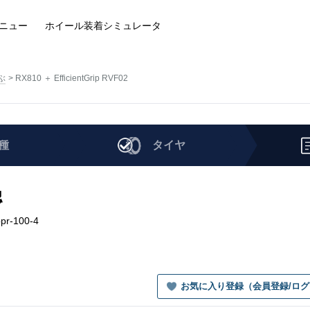
ニュー
ホイール装着
シミュレータ
ぶ
RX810 ＋ EfficientGrip RVF02
種
タイヤ
認
bpr-100-4
お気に入り登録（会員登録/ロ