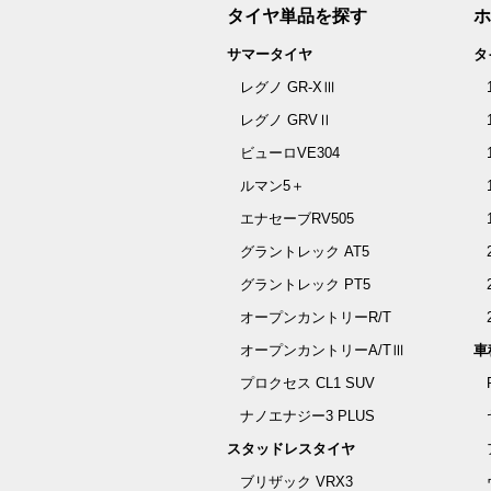
タイヤ単品を探す
ホ
サマータイヤ
タ
レグノ GR-XⅢ
レグノ GRVⅡ
ビューロVE304
ルマン5＋
エナセーブRV505
グラントレック AT5
グラントレック PT5
オープンカントリーR/T
オープンカントリーA/TⅢ
車
プロクセス CL1 SUV
ナノエナジー3 PLUS
スタッドレスタイヤ
ブリザック VRX3