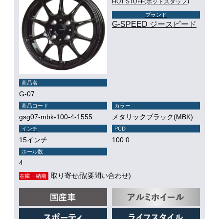
HOT STUFF(ホットスタッフ)
ブランド
G-SPEED ジースピード
商品名
G-07
商品コード
カラー
gsg07-mbk-100-4-1555
メタリックブラック(MBK)
インチ
PCD
15インチ
100.0
ホール数
4
取り寄せ品(要問い合わせ)
在庫・納期