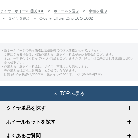
タイヤ・ホイール通販TOP
ホイールを選ぶ
車種を選ぶ
タイヤを選ぶ
G-07 ＋ EfficientGrip ECO EG02
・当ホームページの表示価格は通信販売での購入価格となっております。
ご来店される場合は、別途作業工賃・廃タイヤ料金がかかる場合がございます。
また、一部取付けを行っていない商品もございますので、詳しくはご来店される店舗にお問い
合わせ下さい。
・作業工賃・廃タイヤ料金は、サイズ・車種により異なります。
※作業工賃は店頭工賃表通りとさせていただきます。
目安:(タイヤ単品¥2,200/1本、廃タイヤ¥550/1本、バルブ¥440円/1本)
TOPへ戻る
タイヤ単品を探す
ホイールセットを探す
よくあるご質問