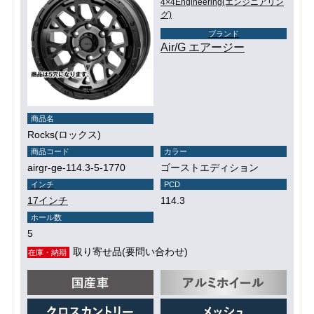
4×4Engineering(エンジニアリン
グ)
ブランド
Air/G エアージー
商品名
Rocks(ロックス)
商品コード
カラー
airgr-ge-114.3-5-1770
ゴーストエディション
インチ
PCD
17インチ
114.3
ホール数
5
取り寄せ品(要問い合わせ)
在庫・納期