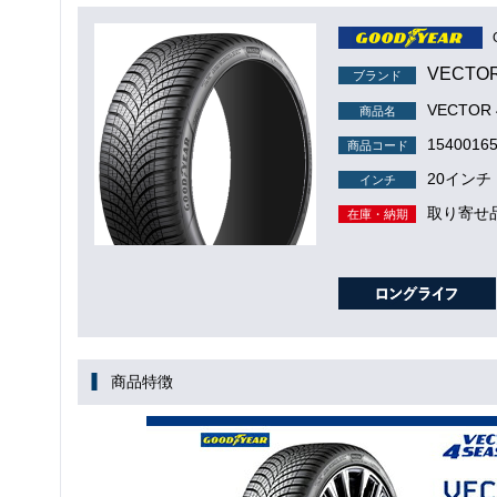
VECTOR
ブランド
VECTOR 
商品名
1540016
商品コード
20インチ
インチ
取り寄せ
在庫・納期
商品特徴