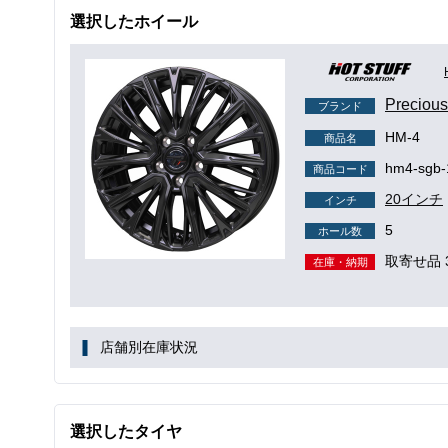
選択したホイール
Precio
ブランド
HM-4
商品名
hm4-sgb-
商品コード
20インチ
インチ
5
ホール数
取寄せ品 
在庫・納期
店舗別在庫状況
選択したタイヤ