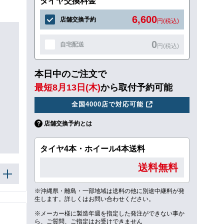
タイヤ交換料金
6,600
店舗交換予約
円(税込)
0
自宅配送
円(税込)
本日中のご注文で
最短8月13日(木)
から取付予約可能
全国4000店で対応可能
店舗交換予約とは
タイヤ4本・ホイール4本送料
送料無料
※沖縄県・離島・一部地域は送料の他に別途中継料が発
生します。詳しくはお問い合わせください。
※メーカー様に製造年週を指定した発注ができない事か
ら、ご質問、ご指定はお受けできません