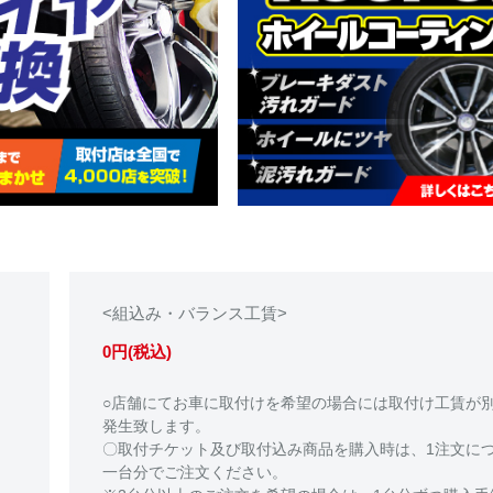
<組込み・バランス工賃>
0円(税込)
○店舗にてお車に取付けを希望の場合には取付け工賃が
発生致します。
〇取付チケット及び取付込み商品を購入時は、1注文に
一台分でご注文ください。