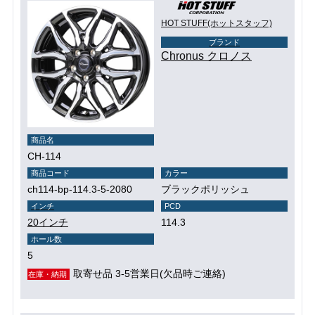
HOT STUFF(ホットスタッフ)
ブランド
Chronus クロノス
商品名
CH-114
商品コード
カラー
ch114-bp-114.3-5-2080
ブラックポリッシュ
インチ
PCD
20インチ
114.3
ホール数
5
取寄せ品 3-5営業日(欠品時ご連絡)
在庫・納期