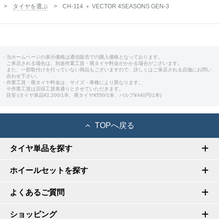
タイヤを選ぶ
CH-114 ＋ VECTOR 4SEASONS GEN-3
・当ホームページの表示価格は通信販売での購入価格となっております。
ご来店される場合は、別途作業工賃・廃タイヤ料金がかかる場合がございます。
また、一部取付けを行っていない商品もございますので、詳しくはご来店される店舗にお問い
合わせ下さい。
・作業工賃・廃タイヤ料金は、サイズ・車種により異なります。
※作業工賃は店頭工賃表通りとさせていただきます。
目安:(タイヤ単品¥2,200/1本、廃タイヤ¥550/1本、バルブ¥440円/1本)
TOPへ戻る
タイヤ単品を探す
ホイールセットを探す
よくあるご質問
ショッピング