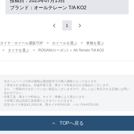
投稿日：2023年07月15日
ブランド：オールテレーン T/A KO2
1
タイヤ・ホイール通販TOP
ホイールを選ぶ
車種を選ぶ
タイヤを選ぶ
ROGAN(ローガン) ＋ All-Terrain T/A KO2
・当ホームページの表示価格は通信販売での購入価格となっております。
ご来店される場合は、別途作業工賃・廃タイヤ料金がかかる場合がございます。
また、一部取付けを行っていない商品もございますので、詳しくはご来店される店舗にお問い
合わせ下さい。
・作業工賃・廃タイヤ料金は、サイズ・車種により異なります。
※作業工賃は店頭工賃表通りとさせていただきます。
目安:(タイヤ単品¥2,200/1本、廃タイヤ¥550/1本、バルブ¥440円/1本)
TOPへ戻る