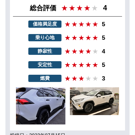
4
総合評価
5
価格満足度
5
乗り心地
4
静寂性
5
安定性
3
燃費