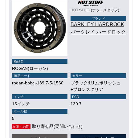
HOT STUFF(ホットスタッフ)
ブランド
BARKLEY HARDROCK
バークレイ ハードロック
商品名
ROGAN(ローガン)
商品コード
カラー
rogan-bpbcj-139.7-5-1560
ブラック&リムポリッシュ
+ブロンズクリア
インチ
PCD
15インチ
139.7
ホール数
5
取り寄せ品(要問い合わせ)
在庫・納期