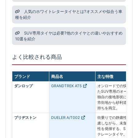
人気のホワイトレタータイヤとは?オススメや似合う車
種を紹介
SUV専用タイヤは必要?他のタイヤとの違いやおすすめ
10選を紹介
よく比較される商品
ブランド
商品名
主な特徴
ダンロップ
GRANDTREK AT5
オンロードでの快適性と
たSUV専用のオールテ
独自の接地形状によりふ
市街地から砂利道まで安
持ちを両立。
ブリヂストン
DUELER A/T002
街乗りでの静粛性・ウェ
慮しながら、未舗装路で
性を発揮する、SUV・4
テレーンタイヤ。