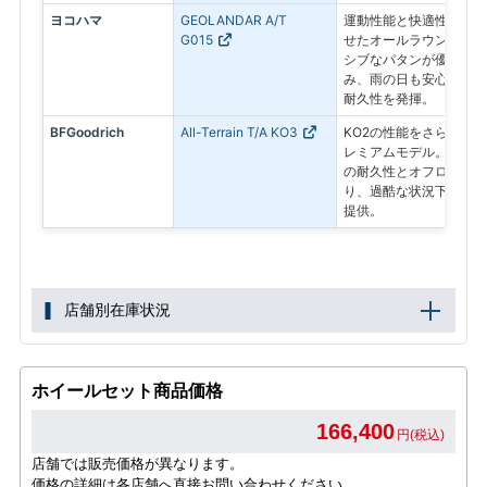
ヨコハマ
GEOLANDAR A/T
運動性能と快適性を高次
G015
せたオールラウンドなモ
シブなパタンが優れたト
み、雨の日も安心のウェ
耐久性を発揮。
BFGoodrich
All-Terrain T/A KO3
KO2の性能をさらに進
レミアムモデル。より向
の耐久性とオフロードで
り、過酷な状況下でも最
提供。
店舗別在庫状況
ホイールセット商品価格
166,400
円(税込)
店舗では販売価格が異なります。
価格の詳細は各店舗へ直接お問い合わせください。