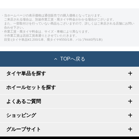
・当ホームページの表示価格は通信販売での購入価格となっております。
ご来店される場合は、別途作業工賃・廃タイヤ料金がかかる場合がございます。
また、一部取付けを行っていない商品もございますので、詳しくはご来店される店舗にお問い
合わせ下さい。
・作業工賃・廃タイヤ料金は、サイズ・車種により異なります。
※作業工賃は店頭工賃表通りとさせていただきます。
目安:(タイヤ単品¥2,200/1本、廃タイヤ¥550/1本、バルブ¥440円/1本)
TOPへ戻る
タイヤ単品を探す
ホイールセットを探す
よくあるご質問
ショッピング
グループサイト