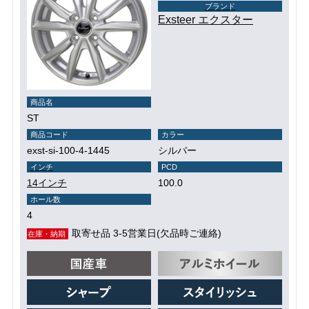
ブランド
Exsteer エクスター
商品名
ST
商品コード
カラー
exst-si-100-4-1445
シルバー
インチ
PCD
14インチ
100.0
ホール数
4
取寄せ品 3-5営業日(欠品時ご連絡)
在庫・納期