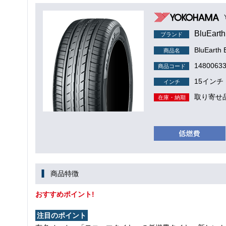
BluEart
ブランド
BluEarth
商品名
1480063
商品コード
15インチ
インチ
取り寄せ
在庫・納期
商品特徴
おすすめポイント!
注目のポイント