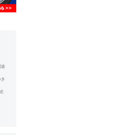
別途
つき
続