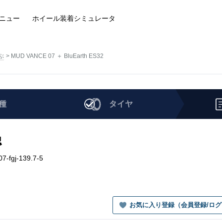
ニュー
ホイール装着
シミュレータ
ぶ
MUD VANCE 07 ＋ BluEarth ES32
種
タイヤ
認
7-fgj-139.7-5
お気に入り登録（会員登録/ロ