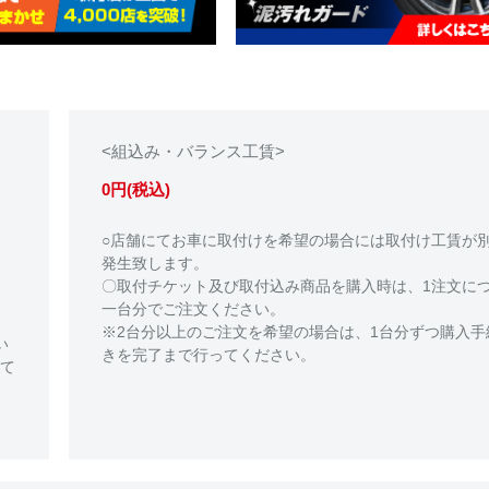
<組込み・バランス工賃>
0円(税込)
○店舗にてお車に取付けを希望の場合には取付け工賃が
発生致します。
〇取付チケット及び取付込み商品を購入時は、1注文に
一台分でご注文ください。
※2台分以上のご注文を希望の場合は、1台分ずつ購入手
い
きを完了まで行ってください。
て