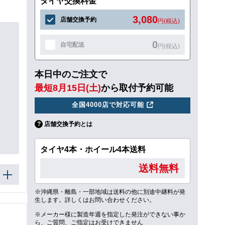
タイヤ交換料金
3,080
店舗交換予約
円(税込)
0
自宅配送
円(税込)
本日中のご注文で
最短8月15日(土)
から取付予約可能
全国4000店で対応可能
店舗交換予約とは
タイヤ4本・ホイール4本送料
送料無料
※沖縄県・離島・一部地域は送料の他に別途中継料が発
生します。詳しくはお問い合わせください。
※メーカー様に製造年週を指定した発注ができない事か
ら、ご質問、ご指定はお受けできません