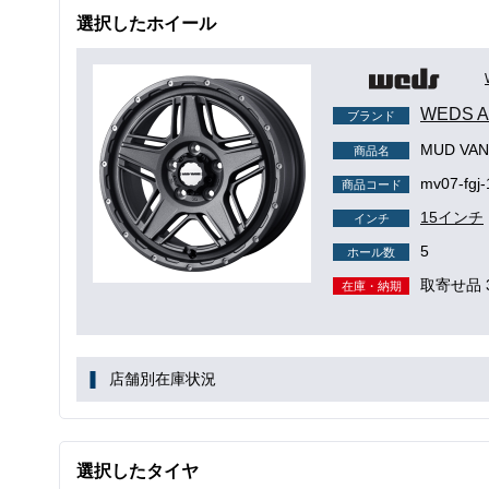
選択したホイール
WEDS
ブランド
MUD VAN
商品名
mv07-fgj-
商品コード
15インチ
インチ
5
ホール数
取寄せ品 
在庫・納期
店舗別在庫状況
選択したタイヤ