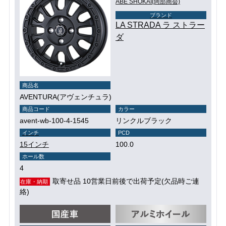
ABE SHOKAI(阿部商会)
ブランド
LA STRADA ラ ストラー
ダ
商品名
AVENTURA(アヴェンチュラ)
商品コード
カラー
avent-wb-100-4-1545
リンクルブラック
インチ
PCD
15インチ
100.0
ホール数
4
取寄せ品 10営業日前後で出荷予定(欠品時ご連
在庫・納期
絡)