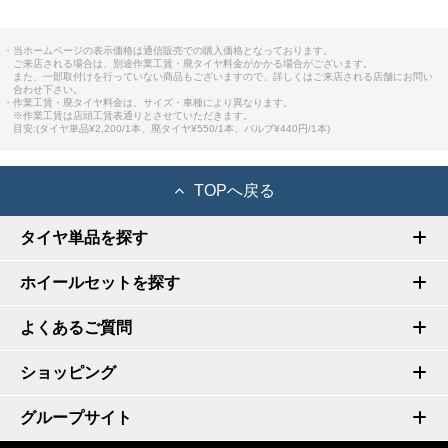
・当ホームページの表示価格は通信販売での購入価格となっております。
ご来店される場合は、別途作業工賃・廃タイヤ料金がかかる場合がございます。
また、一部取付けを行っていない商品もございますので、詳しくはご来店される店舗にお問い
合わせ下さい。
・作業工賃・廃タイヤ料金は、サイズ・車種により異なります。
※作業工賃は店頭工賃表通りとさせていただきます。
目安:(タイヤ単品¥2,200/1本、廃タイヤ¥550/1本、バルブ¥440円/1本)
TOPへ戻る
タイヤ単品を探す
ホイールセットを探す
よくあるご質問
ショッピング
グループサイト