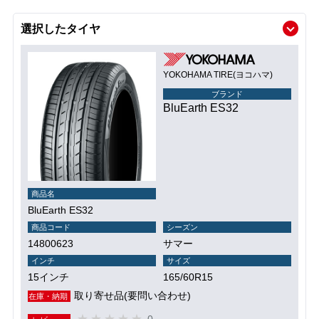
選択したタイヤ
YOKOHAMA TIRE(ヨコハマ)
ブランド
BluEarth ES32
商品名
BluEarth ES32
商品コード
シーズン
14800623
サマー
インチ
サイズ
15インチ
165/60R15
取り寄せ品(要問い合わせ)
在庫・納期
0