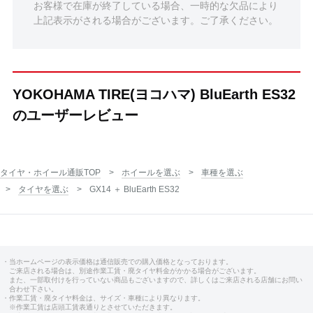
お客様で在庫が終了している場合、一時的な欠品により
上記表示がされる場合がございます。ご了承ください。
YOKOHAMA TIRE(ヨコハマ) BluEarth ES32
のユーザーレビュー
タイヤ・ホイール通販TOP
ホイールを選ぶ
車種を選ぶ
タイヤを選ぶ
GX14 ＋ BluEarth ES32
・当ホームページの表示価格は通信販売での購入価格となっております。
ご来店される場合は、別途作業工賃・廃タイヤ料金がかかる場合がございます。
また、一部取付けを行っていない商品もございますので、詳しくはご来店される店舗にお問い
合わせ下さい。
・作業工賃・廃タイヤ料金は、サイズ・車種により異なります。
※作業工賃は店頭工賃表通りとさせていただきます。