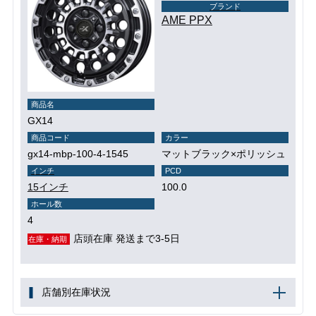
ブランド
AME PPX
商品名
GX14
商品コード
カラー
gx14-mbp-100-4-1545
マットブラック×ポリッシュ
インチ
PCD
15インチ
100.0
ホール数
4
店頭在庫 発送まで3-5日
在庫・納期
店舗別在庫状況