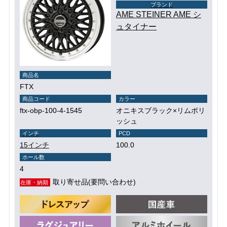
ブランド
AME STEINER AME シ
ュタイナー
商品名
FTX
商品コード
カラー
ftx-obp-100-4-1545
オニキスブラック×リムポリ
ッシュ
インチ
PCD
15インチ
100.0
ホール数
4
取り寄せ品(要問い合わせ)
在庫・納期