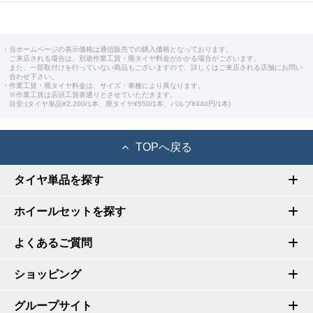
・当ホームページの表示価格は通信販売での購入価格となっております。
ご来店される場合は、別途作業工賃・廃タイヤ料金がかかる場合がございます。
また、一部取付けを行っていない商品もございますので、詳しくはご来店される店舗にお問い
合わせ下さい。
・作業工賃・廃タイヤ料金は、サイズ・車種により異なります。
※作業工賃は店頭工賃表通りとさせていただきます。
目安:(タイヤ単品¥2,200/1本、廃タイヤ¥550/1本、バルブ¥440円/1本)
TOPへ戻る
タイヤ単品を探す
ホイールセットを探す
よくあるご質問
ショッピング
グループサイト