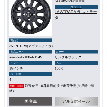
ABE SHOKAI(阿部商会)
ブランド
LA STRADA ラ ストラー
ダ
商品名
AVENTURA(アヴェンチュラ)
商品コード
カラー
avent-wb-100-4-1545
リンクルブラック
インチ
PCD
15インチ
100.0
ホール数
4
取寄せ品 10営業日前後で出荷予定(欠品時ご連
在庫・納期
絡)