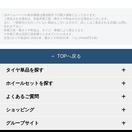
・当ホームページの表示価格は通信販売での購入価格となっております。
ご来店される場合は、別途作業工賃・廃タイヤ料金がかかる場合がございます。
また、一部取付けを行っていない商品もございますので、詳しくはご来店される店舗にお問い
合わせ下さい。
・作業工賃・廃タイヤ料金は、サイズ・車種により異なります。
※作業工賃は店頭工賃表通りとさせていただきます。
目安:(タイヤ単品¥2,200/1本、廃タイヤ¥550/1本、バルブ¥440円/1本)
TOPへ戻る
タイヤ単品を探す
ホイールセットを探す
よくあるご質問
ショッピング
グループサイト