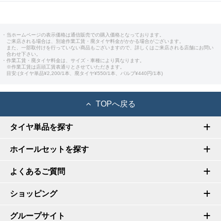
・当ホームページの表示価格は通信販売での購入価格となっております。
ご来店される場合は、別途作業工賃・廃タイヤ料金がかかる場合がございます。
また、一部取付けを行っていない商品もございますので、詳しくはご来店される店舗にお問い
合わせ下さい。
・作業工賃・廃タイヤ料金は、サイズ・車種により異なります。
※作業工賃は店頭工賃表通りとさせていただきます。
目安:(タイヤ単品¥2,200/1本、廃タイヤ¥550/1本、バルブ¥440円/1本)
TOPへ戻る
タイヤ単品を探す
ホイールセットを探す
よくあるご質問
ショッピング
グループサイト