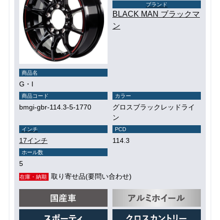
ブランド
BLACK MAN ブラックマ
ン
商品名
G・I
商品コード
カラー
bmgi-gbr-114.3-5-1770
グロスブラックレッドライ
ン
インチ
PCD
17インチ
114.3
ホール数
5
取り寄せ品(要問い合わせ)
在庫・納期