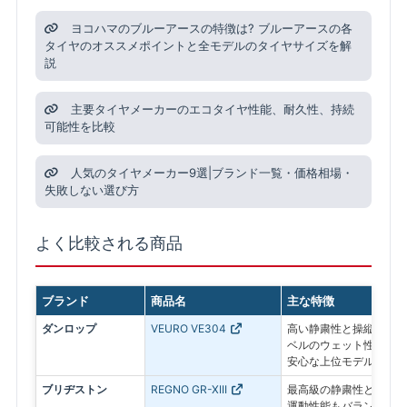
ヨコハマのブルーアースの特徴は? ブルーアースの各
タイヤのオススメポイントと全モデルのタイヤサイズを解
説
主要タイヤメーカーのエコタイヤ性能、耐久性、持続
可能性を比較
人気のタイヤメーカー9選|ブランド一覧・価格相場・
失敗しない選び方
よく比較される商品
ブランド
商品名
主な特徴
ダンロップ
VEURO VE304
高い静粛性と操縦安定性
ベルのウェット性能を維
安心な上位モデル
ブリヂストン
REGNO GR-XIII
最高級の静粛性と乗り心
運動性能もバランスさせ