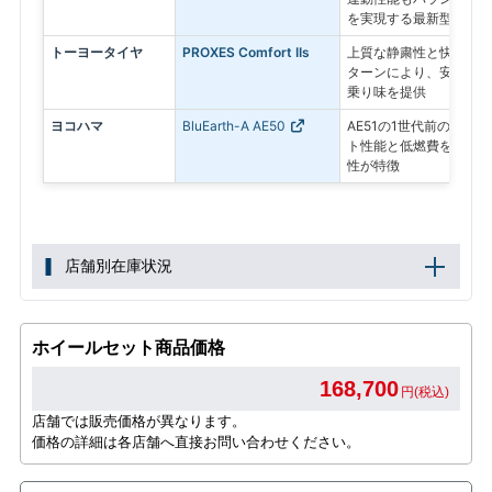
を実現する最新型
トーヨータイヤ
PROXES Comfort IIs
上質な静粛性と快適性を
ターンにより、安定した
乗り味を提供
ヨコハマ
BluEarth-A AE50
AE51の1世代前のモデ
ト性能と低燃費を両立し
性が特徴
店舗別在庫状況
ホイールセット商品価格
168,700
円(税込)
店舗では販売価格が異なります。
価格の詳細は各店舗へ直接お問い合わせください。