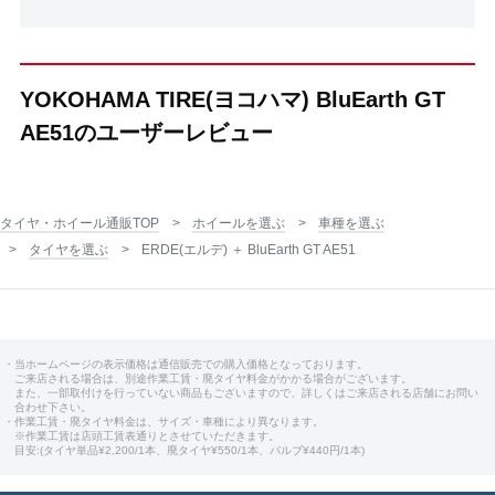
YOKOHAMA TIRE(ヨコハマ) BluEarth GT
AE51のユーザーレビュー
タイヤ・ホイール通販TOP
ホイールを選ぶ
車種を選ぶ
タイヤを選ぶ
ERDE(エルデ) ＋ BluEarth GT AE51
・当ホームページの表示価格は通信販売での購入価格となっております。
ご来店される場合は、別途作業工賃・廃タイヤ料金がかかる場合がございます。
また、一部取付けを行っていない商品もございますので、詳しくはご来店される店舗にお問い
合わせ下さい。
・作業工賃・廃タイヤ料金は、サイズ・車種により異なります。
※作業工賃は店頭工賃表通りとさせていただきます。
目安:(タイヤ単品¥2,200/1本、廃タイヤ¥550/1本、バルブ¥440円/1本)