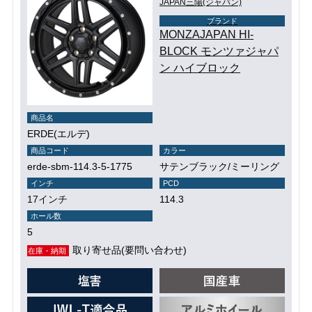
JAPAN三陽(ジャパン)
ブランド
MONZAJAPAN HI-
BLOCK モンツァジャパ
ン ハイブロック
商品名
ERDE(エルデ)
商品コード
カラー
erde-sbm-114.3-5-1775
サテンブラック/ミーリング
インチ
PCD
17インチ
114.3
ホール数
5
取り寄せ品(要問い合わせ)
在庫・納期