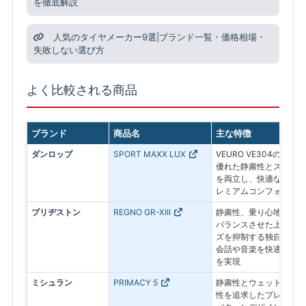
を徹底解説
人気のタイヤメーカー9選|ブランド一覧・価格相場・
失敗しない選び方
よく比較される商品
ブランド
商品名
主な特徴
ダンロップ
SPORT MAXX LUX
VEURO VE304の実
優れた静粛性とスポーテ
を両立し、快適なドライ
レミアムコンフォートタ
ブリヂストン
REGNO GR-XIII
静粛性、乗り心地、運動
バランスさせた上級モデ
ズを抑制する独自構造に
会話や音楽を快適に楽し
を実現
ミシュラン
PRIMACY 5
静粛性とウェット性能に
性を追求したプレミアム