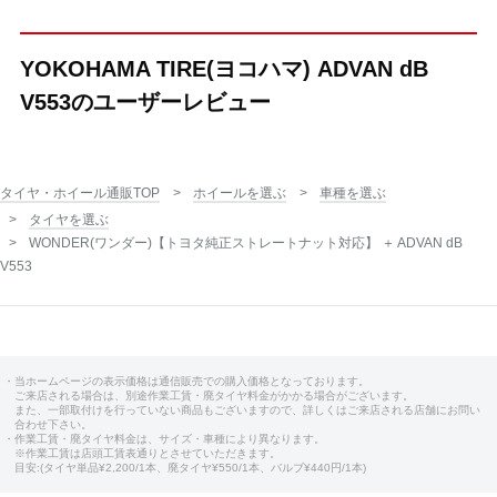
YOKOHAMA TIRE(ヨコハマ) ADVAN dB
V553のユーザーレビュー
タイヤ・ホイール通販TOP
ホイールを選ぶ
車種を選ぶ
タイヤを選ぶ
WONDER(ワンダー)【トヨタ純正ストレートナット対応】 ＋ ADVAN dB
V553
・当ホームページの表示価格は通信販売での購入価格となっております。
ご来店される場合は、別途作業工賃・廃タイヤ料金がかかる場合がございます。
また、一部取付けを行っていない商品もございますので、詳しくはご来店される店舗にお問い
合わせ下さい。
・作業工賃・廃タイヤ料金は、サイズ・車種により異なります。
※作業工賃は店頭工賃表通りとさせていただきます。
目安:(タイヤ単品¥2,200/1本、廃タイヤ¥550/1本、バルブ¥440円/1本)