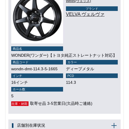
Weds(ウェッズ)
ブランド
VELVA ヴェルヴァ
商品名
WONDER(ワンダー)【トヨタ純正ストレートナット対応】
商品コード
カラー
wondn-dmt-114.3-5-1665
ディープメタル
インチ
PCD
16インチ
114.3
ホール数
5
取寄せ品 3-5営業日(欠品時ご連絡)
在庫・納期
店舗別在庫状況