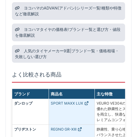
ヨコハマのADVAN(アドバン)シリーズ一覧!種類や特徴
など徹底解説
ヨコハマタイヤの価格表!ブランド一覧と選び方・値段
を徹底解説
人気のタイヤメーカー9選|ブランド一覧・価格相場・
失敗しない選び方
よく比較される商品
ブランド
商品名
主な特徴
ダンロップ
SPORT MAXX LUX
VEURO VE304の実
優れた静粛性とスポーテ
を両立し、快適なドライ
レミアムコンフォートタ
ブリヂストン
REGNO GR-XIII
静粛性、乗り心地、運動
バランスさせた上級モデ