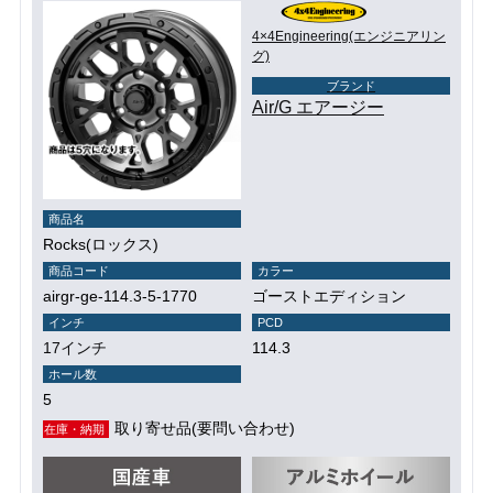
4×4Engineering(エンジニアリン
グ)
ブランド
Air/G エアージー
商品名
Rocks(ロックス)
商品コード
カラー
airgr-ge-114.3-5-1770
ゴーストエディション
インチ
PCD
17インチ
114.3
ホール数
5
取り寄せ品(要問い合わせ)
在庫・納期