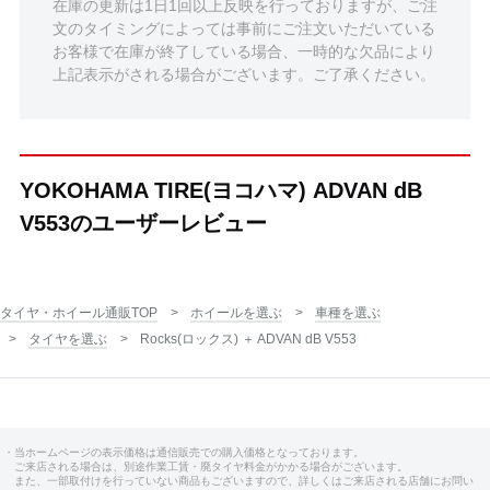
在庫の更新は1日1回以上反映を行っておりますが、ご注
文のタイミングによっては事前にご注文いただいている
お客様で在庫が終了している場合、一時的な欠品により
上記表示がされる場合がございます。ご了承ください。
YOKOHAMA TIRE(ヨコハマ) ADVAN dB
V553のユーザーレビュー
タイヤ・ホイール通販TOP
ホイールを選ぶ
車種を選ぶ
タイヤを選ぶ
Rocks(ロックス) ＋ ADVAN dB V553
・当ホームページの表示価格は通信販売での購入価格となっております。
ご来店される場合は、別途作業工賃・廃タイヤ料金がかかる場合がございます。
また、一部取付けを行っていない商品もございますので、詳しくはご来店される店舗にお問い