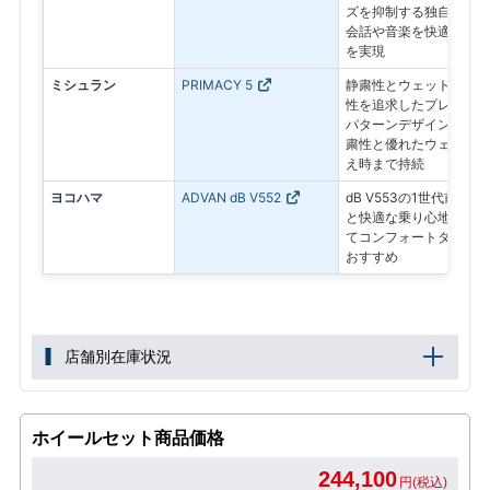
ズを抑制する独自構造に
会話や音楽を快適に楽し
を実現
ミシュラン
PRIMACY 5
静粛性とウェット性能に
性を追求したプレミアム
パターンデザインにより
粛性と優れたウェットグ
え時まで持続
ヨコハマ
ADVAN dB V552
dB V553の1世代前モ
と快適な乗り心地を備え
てコンフォートタイヤを
おすすめ
店舗別在庫状況
ホイールセット商品価格
244,100
円(税込)