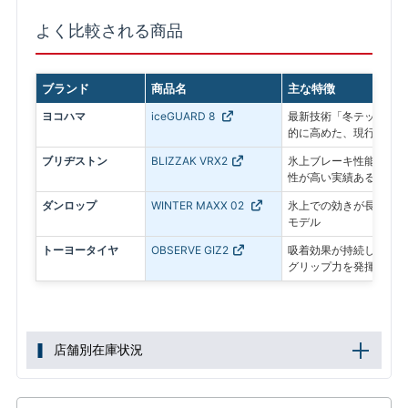
よく比較される商品
ブランド
商品名
主な特徴
ヨコハマ
iceGUARD 8
最新技術「冬テック」で
的に高めた、現行モデル
ブリヂストン
BLIZZAK VRX2
氷上ブレーキ性能に優れ
性が高い実績あるモデル
ダンロップ
WINTER MAXX 02
氷上での効きが長持ちす
モデル
トーヨータイヤ
OBSERVE GIZ2
吸着効果が持続し、アイ
グリップ力を発揮
店舗別在庫状況