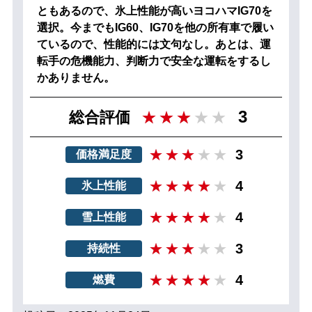
ともあるので、氷上性能が高いヨコハマIG70を
選択。今までもIG60、IG70を他の所有車で履い
ているので、性能的には文句なし。あとは、運
転手の危機能力、判断力で安全な運転をするし
かありません。
3
総合評価
3
価格満足度
4
氷上性能
4
雪上性能
3
持続性
4
燃費