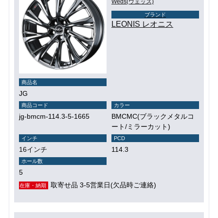
Weds(ウェッズ)
ブランド
LEONIS レオニス
商品名
JG
商品コード
カラー
jg-bmcm-114.3-5-1665
BMCMC(ブラックメタルコ
ート/ミラーカット)
インチ
PCD
16インチ
114.3
ホール数
5
取寄せ品 3-5営業日(欠品時ご連絡)
在庫・納期