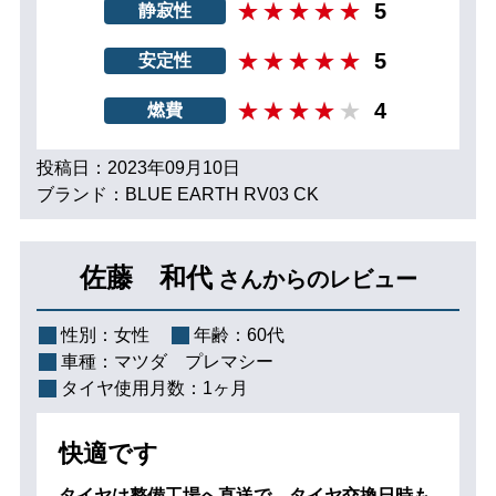
5
静寂性
5
安定性
4
燃費
投稿日：2023年09月10日
ブランド：BLUE EARTH RV03 CK
佐藤 和代
さんからのレビュー
性別：
女性
年齢：
60代
車種：
マツダ プレマシー
タイヤ使用月数：
1ヶ月
快適です
タイヤは整備工場へ直送で、タイヤ交換日時も