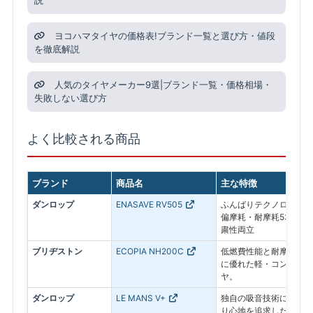
説
ヨコハマタイヤの価格表!ブランド一覧と選び方・値段
を徹底解説
人気のタイヤメーカー9選|ブランド一覧・価格相場・
失敗しない選び方
よく比較される商品
ブランド
商品名
主な特徴
ダンロップ
ENASAVE RV505
ふんばりテクノロジーで
偏摩耗・耐摩耗53%向
粛性両立
ブリヂストン
ECOPIA NH200C
低燃費性能と耐摩耗性を
に優れた軽・コンパクト
ヤ。
ダンロップ
LE MANS V+
独自の吸音技術により静
り心地を追求した、コン