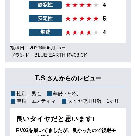
4
静寂性
5
安定性
4
燃費
投稿日：2023年06月15日
ブランド：BLUE EARTH RV03 CK
T.S
さんからのレビュー
性別：
男性
年齢：
50代
車種：
エスティマ
タイヤ使用月数：
1ヶ月
良いタイヤだと思います!
RV02を履いてましたが、良かったので後継モ