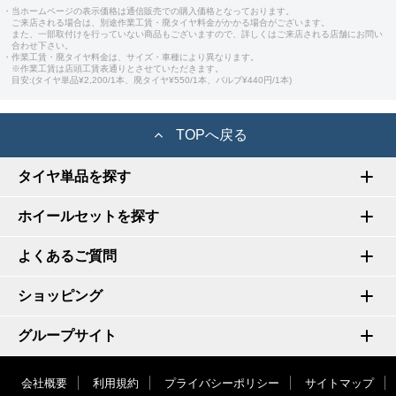
・当ホームページの表示価格は通信販売での購入価格となっております。
ご来店される場合は、別途作業工賃・廃タイヤ料金がかかる場合がございます。
また、一部取付けを行っていない商品もございますので、詳しくはご来店される店舗にお問い
合わせ下さい。
・作業工賃・廃タイヤ料金は、サイズ・車種により異なります。
※作業工賃は店頭工賃表通りとさせていただきます。
目安:(タイヤ単品¥2,200/1本、廃タイヤ¥550/1本、バルブ¥440円/1本)
TOPへ戻る
タイヤ単品を探す
ホイールセットを探す
よくあるご質問
ショッピング
グループサイト
会社概要
利用規約
プライバシーポリシー
サイトマップ