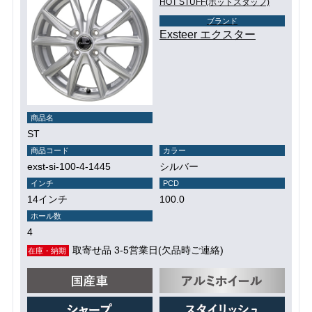
HOT STUFF(ホットスタッフ)
ブランド
Exsteer エクスター
商品名
ST
商品コード
カラー
exst-si-100-4-1445
シルバー
インチ
PCD
14インチ
100.0
ホール数
4
取寄せ品 3-5営業日(欠品時ご連絡)
在庫・納期